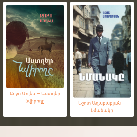
Ջոջո Մոյես — Աստղեր
նվիրողը
Աշոտ Աղաբաբյան —
Նմանակը