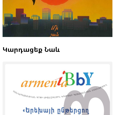
Կարդացեք Նաև