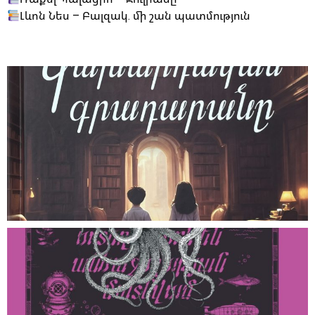
Լևոն Նես – Բալզակ. մի շան պատմություն