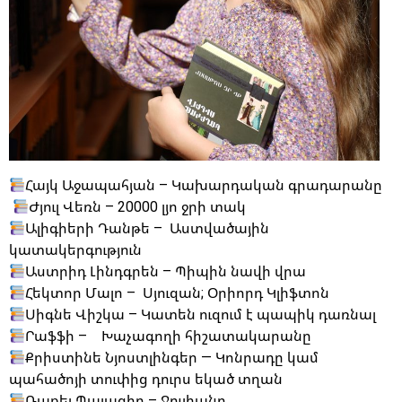
Հայկ Աջապահյան – Կախարդական գրադարանը
Ժյուլ Վեռն – 20000 լյո ջրի տակ
Ալիգիերի Դանթե – Աստվածային
կատակերգություն
Աստրիդ Լինդգրեն – Պիպին նավի վրա
Հեկտոր Մալո – Սյուզան; Օրիորդ Կլիֆտոն
Սիգնե Վիշկա – Կատեն ուզում է պապիկ դառնալ
Րաֆֆի – Խաչագողի հիշատակարանը
Քրիստինե Նյոստլինգեր — Կոնրադը կամ
պահածոյի տուփից դուրս եկած տղան
Ռաքել Պալացիո – Ջուլիանը