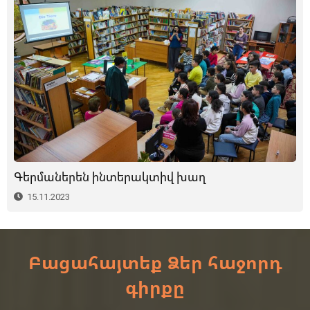
Գերմաներեն ինտերակտիվ խաղ
15.11.2023
Բացահայտեք Ձեր հաջորդ
գիրքը