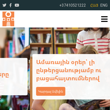
+37410521222
ՀԱՅ
ENG
Ամառային օրեր՝ լի
ընթերցանությամբ ու
բացահայտումներով
Կարդալ Ավելին