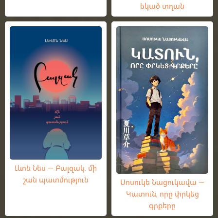
եկած տղան
Լևոն Նես — Բալզակ. մի
շան պատմություն
Սոսուկե Նացուկավա —
Կատուն, որը փրկեց
գրքերը