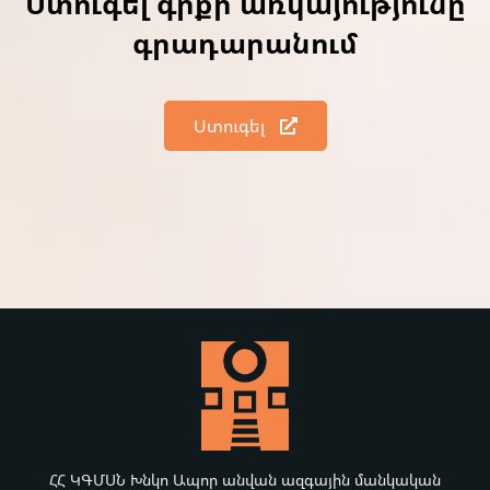
Ստուգել գրքի առկայությունը
գրադարանում
Ստուգել
ՀՀ ԿԳՄՍՆ Խնկո Ապոր անվան ազգային մանկական