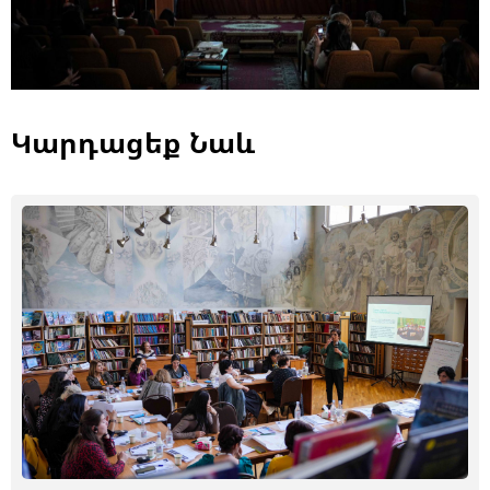
Կարդացեք Նաև