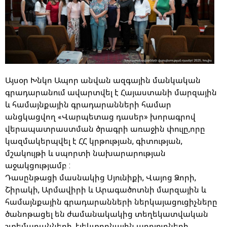
Այսօր Խնկո Ապոր անվան ազգային մանկական
գրադարանում ավարտվել է Հայաստանի մարզային
և համայնքային գրադարանների համար
անցկացվող «Վարպետաց դասեր» խորագրով
վերապատրաստման ծրագրի առաջին փուլը,որը
կազմակերպվել է ՀՀ կրթության, գիտության,
մշակույթի և սպորտի նախարարության
աջակցությամբ :
Դասընթացի մասնակից Սյունիքի, Վայոց Ձորի,
Շիրակի, Արմավիրի և Արագածոտնի մարզային և
համայնքային գրադարանների ներկայացուցիչները
ծանոթացել են ժամանակակից տեղեկատվական
շտեմարանների, էլեկտրոնային աղբյուրների,