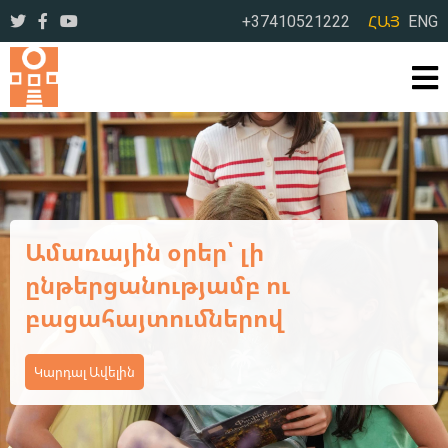
+37410521222
ՀԱՅ
ENG
Ավարտվեց ևս մեկ եռօրյա
վերապատրաստման
դասընթաց
Կարդալ Ավելին