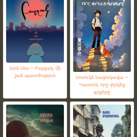
Լևոն Նես — Բալզակ. մի
շան պատմություն
Սոսուկե Նացուկավա —
Կատուն, որը փրկեց
գրքերը