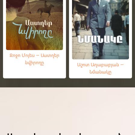
Ջոջո Մոյես — Աստղեր
նվիրողը
Աշոտ Աղաբաբյան —
Նմանակը