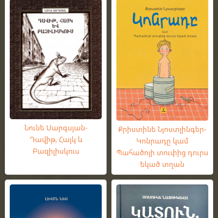
Նունե Սարգսյան-
Քրիստինե Նյոստլինգեր-
Դավիթ, Հայկ և
Կոնրադը կամ
Բազիլիսկուս
Պահածոյի տուփից դուրս
եկած տղան