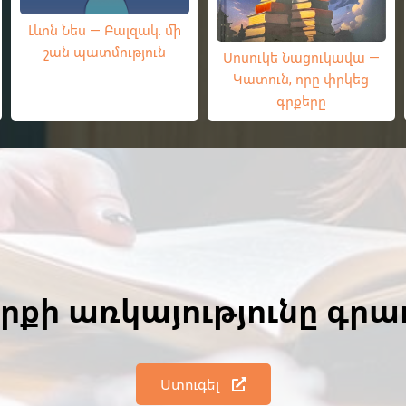
Լևոն Նես — Բալզակ. մի
շան պատմություն
Սոսուկե Նացուկավա —
Կատուն, որը փրկեց
գրքերը
գրքի առկայությունը գր
Ստուգել