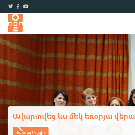
Ավարտվեց ևս մեկ եռօրյա վ
Կարդալ Ավելին