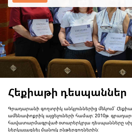
Հեքիաթի դեսպաններ
Գրադարանի գողտրիկ անկյուններից մեկում` Հեքի
ամենափոքրիկ այցելուների համար: 2010թ. գրադար
հավատարմագրված օտարերկրյա դեսպանները սիրո
ներկայացնել մանուկ ընթերցողներին: