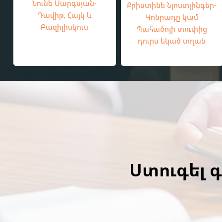
Նունե Սարգսյան-
Քրիստինե Նյոստլինգեր-
Դավիթ, Հայկ և
Կոնրադը կամ
Բազիլիսկուս
Պահածոյի տուփից
դուրս եկած տղան
Ստուգել 