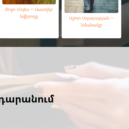
Ջոջո Մոյես — Աստղեր
նվիրողը
Աշոտ Աղաբաբյան —
Նմանակը
ադարանում