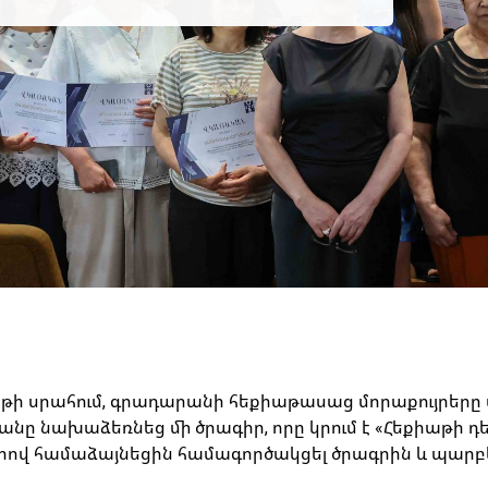
աթի սրահում, գրադարանի հեքիաթասաց մորաքույրերը
անը նախաձեռնեց մի ծրագիր, որը կրում է «Հեքիաթի
վ համաձայնեցին համագործակցել ծրագրին և պարբեր