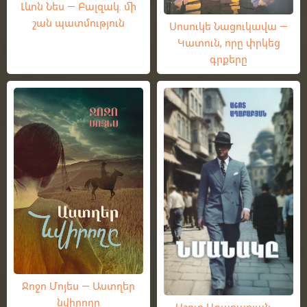
Լևոն Նես — Բալզակ. մի
շան պատմություն
Սոսուկե Նացուկավա —
Կատուն, որը փրկեց
գրքերը
Ջոջո Մոյես — Աստղեր
նվիրողը