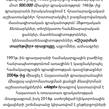
մոտ
500.000
միավոր գրականություն
:
1963թ.-ից
գրադարանն իրականացնում է
հրատարակչական
աշխատանքներ
. հրատարակվել է բազմաբովանդակ
մասնագիտական գրականություն՝ մեթոդական
ձեռնարկներ, տեղեկատու-հանձնարարական
ցանկեր, մատենագիտություններ,
կենսամատենագիտություններ,
«Հիշարժան
տարեթվեր» օրացույցը
, ալբոմներ, ամսագրեր:
1991թ.-ին գրադարանի համակարգչային բաժինը
հանրապետությունում առաջինն է կազմակերպել
համակարգչային գրագիտության դասընթացներ:
2004թ.-ից
միացել է
Հայաստանի գրադարանային
միացյալ ավտոմատացման ցանցի ձևավորման
աշխատանքներին
.
«Aleph»
ծրագրով կատարվում է
հայատառ և ռուսատառ գրականության
մուտքագրում, իսկ 2014թ. ստեղծված էլեկտրոնային
տվյալների շտեմարանը կիրառվում է ընթերցողների