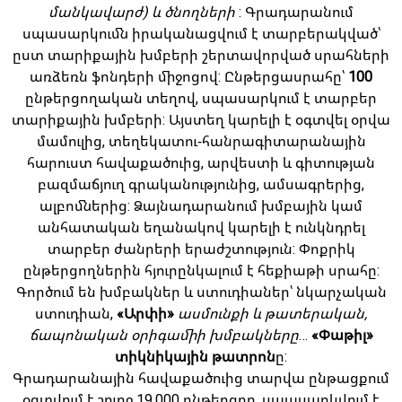
մանկավարժ) և ծնողների
: Գրադարանում
սպասարկումն իրականացվում է տարբերակված՝
ըստ տարիքային խմբերի շերտավորված սրահների
առձեռն ֆոնդերի միջոցով: Ընթերցասրահը՝
100
ընթերցողական տեղով, սպասարկում է տարբեր
տարիքային խմբերի: Այստեղ կարելի է օգտվել օրվա
մամուլից, տեղեկատու-հանրագիտարանային
հարուստ հավաքածուից, արվեստի և գիտության
բազմաճյուղ գրականությունից, ամսագրերից,
ալբոմներից: Ձայնադարանում խմբային կամ
անհատական եղանակով կարելի է ունկնդրել
տարբեր ժանրերի երաժշտություն: Փոքրիկ
ընթերցողներին հյուրընկալում է հեքիաթի սրահը:
Գործում են խմբակներ և ստուդիաներ՝ նկարչական
ստուդիան,
«Արփի»
ասմունքի և թատերական,
ճապոնական օրիգամիի խմբակները
…
«Փաթիլ»
տիկնիկային թատրոն
ը:
Գրադարանային հավաքածուից տարվա ընթացքում
օգտվում է շուրջ 19.000 ընթերցող, սպասարկվում է