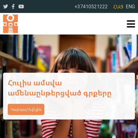
+37410521222
ՀԱՅ
ENG
Ամառային օրեր՝ լի
ընթերցանությամբ ու
բացահայտումներով
Կարդալ Ավելին