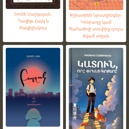
Նունե Սարգսյան-
Քրիստինե Նյոստլինգեր-
Դավիթ, Հայկ և
Կոնրադը կամ
Բազիլիսկուս
Պահածոյի տուփից դուրս
եկած տղան