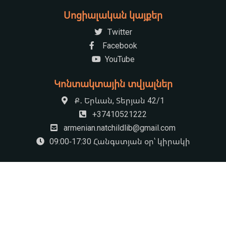
Սոցիալական կայքեր
Twitter
Facebook
YouTube
Կոնտակտային տվյալներ
Ք․ Երևան, Տերյան 42/1
+37410521222
armenian.natchildlib@gmail.com
09:00-17:30 Հանգստյան օր՝ կիրակի
© 2026 «Խնկո Ապոր» անվան ազգային մանկական Գրադարան
by
HS Rocket