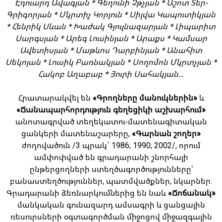
Էդուարդ Ավագյան * Գեղունի Չթչյան * Աշոտ Տեր-
Գրիգորյան * Մկրտիչ Կորյուն * Սիլվա Կապուտիկյան
* Հենրիկ Սևան * Խաժակ Գյուլնազարյան * Լիպարիտ
Սարգսյան * Արեգ Լուսինյան * Արաքս * Կամսար
Ավետիսյան * Մաթևոս Դարբինյան * Անահիտ
Սեկոյան * Լուսիկ Բառնակյան * Սողոմոն Մկրտչյան *
Հակոբ Աղաբաբ * Յուրի Սահակյան…
Հրատարակվել են
«Գրողները մանուկներին»
և
«Ճանապարհորդություն գեղեցիկի աշխարհում»
անոտագրված տեղեկատու-մատենագիտական
ցանկերի մատենաշարերը,
«Գարնան շողեր»
ժողովածուն /3 պրակ` 1986; 1990; 2002/, որում
ամփոփված են գրադարանի շնորհալի
ընթերցողների ստեղծագործությունները՝
բանաստեղծություններ, պատմվածքներ, նկարներ:
Գրադարանի ձեռնարկումներից են նաև
«Ճոճանակ»
մանկական գունազարդ ամսագրի և ցանցային
ռեսուրսների օգտագործման միջոցով միջազգային