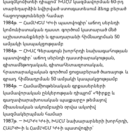
կազմկոմիտեի դիպլոմ՝ ԽՍՀՄ կազմավորման 60-րդ
տարեդարձին նվիրված ստուգատեսում ձեռք բերած
հաջողությունների համար
1984թ. — ՀամԼԿԵՄ ԿԿ-ի պատվոգիր՝ աճող սերնդի
կոմունիստական դաստ. գործում կատարած մեծ
աշխատանքների և գրադարանի հիմնադրման 50
ամյակի կապակցությամբ
1984թ. — ՀԽՍՀ Գերագույն խորհրդի նախագահության
պատվոգիր` աճող սերնդի դաստիարակության,
գիտամեթոդական, գիտահետազոտական,
հրատարակչական գործում ցուցաբերած ծառայութ. և
գրադ. հիմնադրման 50 ամյակի կապակցությամբ
1984թ. — Համամիութենական գրքասերների
կամավորական ընկերության դիպլոմ՝ «Գիրքը և
գաղափարախոսական պայքարը» թեմայով
միասնական ակումբային օրվա ակտիվ
կազմակերպման համար
1987թ. — ԽՄԿԿ ԿԿ-ի, ԽՍՀՄ նախարարների խորհրդի,
ՀԱՄԿԽ-ի և ՀամԼԿԵՄ ԿԿ-ի պատվոգիր՝