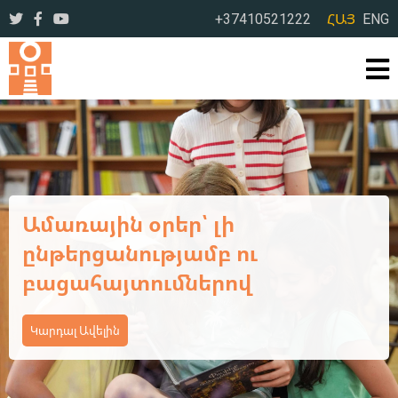
+37410521222
ՀԱՅ
ENG
Ամառային օրեր՝ լի
ընթերցանությամբ ու
բացահայտումներով
Կարդալ Ավելին