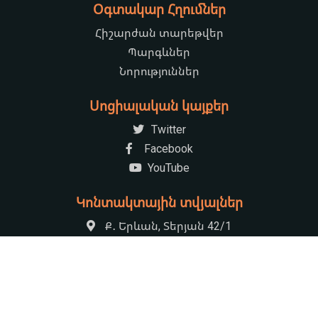
Օգտակար Հղումներ
Հիշարժան տարեթվեր
Պարգևներ
Նորություններ
Սոցիալական կայքեր
Twitter
Facebook
YouTube
Կոնտակտային տվյալներ
Ք․ Երևան, Տերյան 42/1
+37410521222
armenian.natchildlib@gmail.com
09:00-17:30 Հանգստյան օր՝ կիրակի