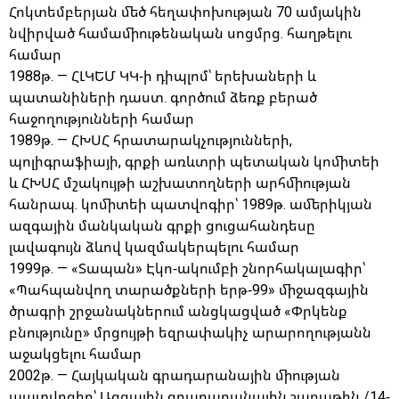
Հոկտեմբերյան մեծ հեղափոխության 70 ամյակին
նվիրված համամիութենական սոցմրց. հաղթելու
համար
1988թ. — ՀԼԿԵՄ ԿԿ-ի դիպլոմ՝ երեխաների և
պատանիների դաստ. գործում ձեռք բերած
հաջողությունների համար
1989թ. — ՀԽՍՀ հրատարակչությունների,
պոլիգրաֆիայի, գրքի առևտրի պետական կոմիտեի
և ՀԽՍՀ մշակույթի աշխատողների արհմիության
հանրապ. կոմիտեի պատվոգիր՝ 1989թ. ամերիկյան
ազգային մանկական գրքի ցուցահանդեսը
լավագույն ձևով կազմակերպելու համար
1999թ. — «Տապան» Էկո-ակումբի շնորհակալագիր՝
«Պահպանվող տարածքների երթ-99» միջազգային
ծրագրի շրջանակներում անցկացված «Փրկենք
բնությունը» մրցույթի եզրափակիչ արարողությանն
աջակցելու համար
2002թ. — Հայկական գրադարանային միության
պատվոգիր՝ Ազգային գրադարանային շաբաթին /14-