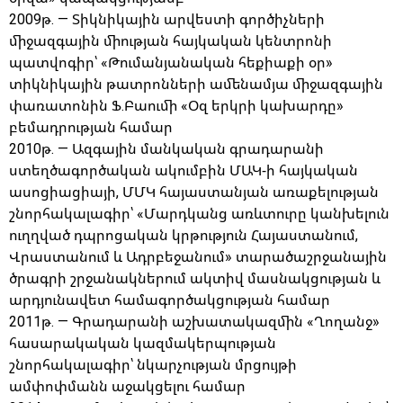
2009թ. — Տիկնիկային արվեստի գործիչների
միջազգային միության հայկական կենտրոնի
պատվոգիր՝ «Թումանյանական հեքիաքի օր»
տիկնիկային թատրոնների ամենամյա միջազգային
փառատոնին Ֆ.Բաումի «Օզ երկրի կախարդը»
բեմադրության համար
2010թ. — Ազգային մանկական գրադարանի
ստեղծագործական ակումբին ՄԱԿ-ի հայկական
ասոցիացիայի, ՄՄԿ հայաստանյան առաքելության
շնորհակալագիր՝ «Մարդկանց առևտուրը կանխելուն
ուղղված դպրոցական կրթություն Հայաստանում,
Վրաստանում և Ադրբեջանում» տարածաշրջանային
ծրագրի շրջանակներում ակտիվ մասնակցության և
արդյունավետ համագործակցության համար
2011թ. — Գրադարանի աշխատակազմին «Ղողանջ»
հասարակական կազմակերպության
շնորհակալագիր՝ նկարչության մրցույթի
ամփոփմանն աջակցելու համար