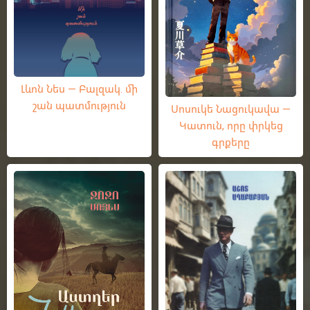
Լևոն Նես — Բալզակ. մի
շան պատմություն
Սոսուկե Նացուկավա —
Կատուն, որը փրկեց
գրքերը