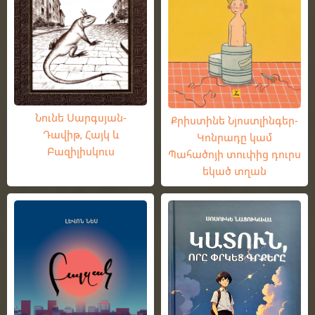
Նունե Սարգսյան-
Քրիստինե Նյոստլինգեր-
Դավիթ, Հայկ և
Կոնրադը կամ
Բազիլիսկուս
Պահածոյի տուփից դուրս
եկած տղան