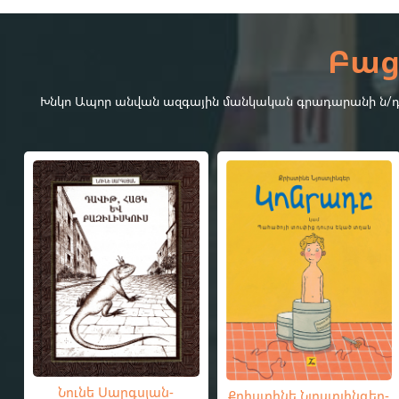
Բաց
Խնկո Ապոր անվան ազգային մանկական գրադարանի ն/դ-4-
Նունե Սարգսյան-
Քրիստինե Նյոստլինգեր-