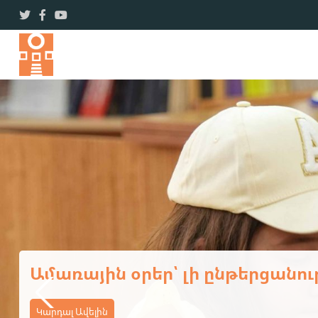
Ավարտվեց ևս մեկ եռօրյա վ
Կարդալ Ավելին