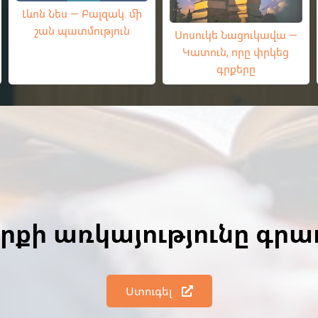
Լևոն Նես — Բալզակ. մի
շան պատմություն
Սոսուկե Նացուկավա —
Կատուն, որը փրկեց
գրքերը
գրքի առկայությունը գր
Ստուգել