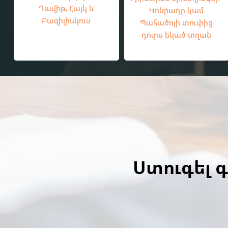
Դավիթ, Հայկ և
Կոնրադը կամ
Բազիլիսկուս
Պահածոյի տուփից
դուրս եկած տղան
Ստուգել 