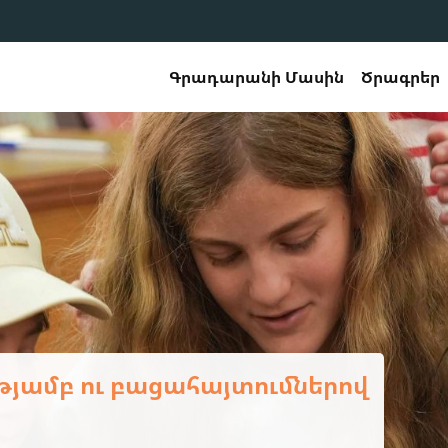
Գրադարանի Մասին
Ծրագրեր
երապատրաստման դասընթաց