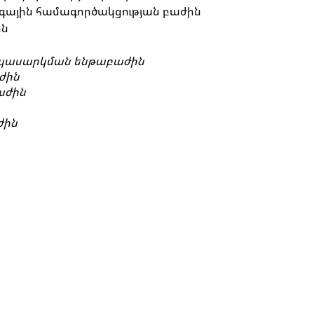
գային համագործակցության բաժին
ին
սպասարկման ենթաբաժին
ժին
աժին
ժին