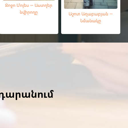
Ջոջո Մոյես — Աստղեր
նվիրողը
Աշոտ Աղաբաբյան —
Նմանակը
ադարանում