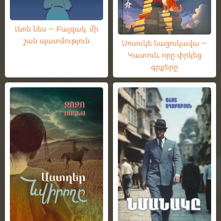
Լևոն Նես — Բալզակ. մի
շան պատմություն
Սոսուկե Նացուկավա —
Կատուն, որը փրկեց
գրքերը