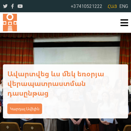
+37410521222
ՀԱՅ
ENG
Ավարտվեց Կոտայքի մարզի
դպրոցական
գրադարանավարների եռօրյա
վերապատրաստման
դասընթացի առաջին փուլը
Կարդալ Ավելին