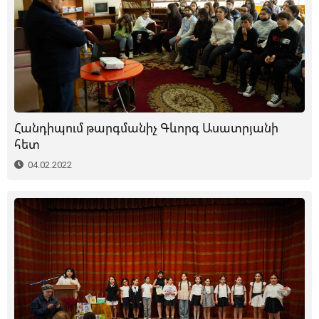
Հանդիպում թարգմանիչ Գևորգ Ասատրյանի
հետ
04.02.2022