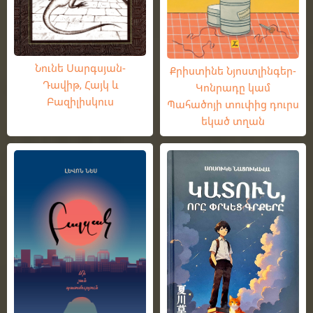
Նունե Սարգսյան-
Քրիստինե Նյոստլինգեր-
Դավիթ, Հայկ և
Կոնրադը կամ
Բազիլիսկուս
Պահածոյի տուփից դուրս
եկած տղան