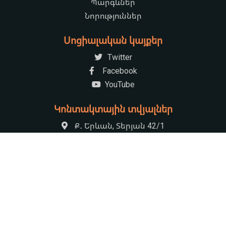
Պարգևներ
Նորություններ
Սոցիալական կայքեր
Twitter
Facebook
YouTube
Կոնտակտային տվյալներ
Ք․ Երևան, Տերյան 42/1
+37410521222
armenian.natchildlib@gmail.com
09:00-17:30 Հանգստյան օր՝ կիրակի
© 2026 «Խնկո Ապոր» անվան ազգային մանկական Գրադարան
by
HS Rocket