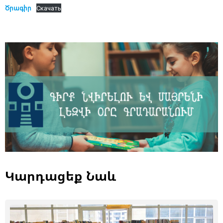
Ծրագիր
Скачать
Կարդացեք Նաև