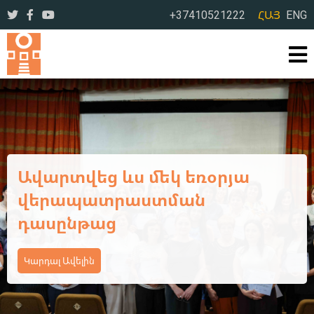
+37410521222
ՀԱՅ
ENG
Ավարտվեց ևս մեկ եռօրյա
վերապատրաստման
դասընթաց
Կարդալ Ավելին