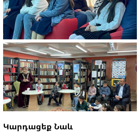
Կարդացեք Նաև