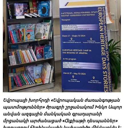
Եվրոպայի խորհրդի «Եվրոպական ժառանգության
պատմություններ» ծրագրի շրջանակում Խնկո Ապոր
անվան ազգային մանկական գրադարանի
մրցանակի արժանացած «Հեքիաթի դեսպաններ»
խորագրով հեղինակային նախագիծը մեկնարկել է: