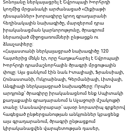
Տոնոյանը ներկայացրել է Եվրոպայի Խորհրդի
կողմից մրցանակի արժանացած «Հեքիաթի
դեսպաններ» խորագիրը կրող գրադարանի
հեղինակային նախագիծը, մարզերում դրա
իրականացման կարևորությունը, ծրագրում
ներառված միջոցառումների ընթացքն ու
ձևաչափերը:
«Հայաստանի ներկայացրած նախագիծը 120
հայտերից մեկն էր, որը հաղթահարել է Եվրոպայի
Խորհրդի դրամաշնորհային ծրագրի մրցութային
փուլը: Այս ցանկում էին նաև Իտալիայի, Ֆրանսիայի,
Հունաստանի, Ուկրաինայի, Գերմանիայի, Լիտվայի,
Անգլիայի ներկայացրած նախագծերը: Որպես
արդյունք՝ ծրագիրը իրականացնում ենք Սպիտակի
քաղաքային գրադարանում և Աչաջուրի մշակույթի
տանը: Մասնավորաբար՝ այսօր նորատիպ գրքերով
հագեցած ընթերցանության անկյուններ կբացենք
այս գրադարանում, ծրագրի ընթացքում
կիրականացվեն վարպետության դասեր,