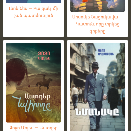
Լևոն Նես — Բալզակ. մի
շան պատմություն
Սոսուկե Նացուկավա —
Կատուն, որը փրկեց
գրքերը
Ջոջո Մոյես — Աստղեր