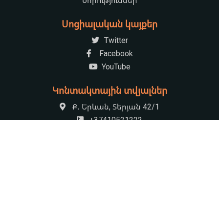
Նորություններ
Սոցիալական կայքեր
Twitter
Facebook
YouTube
Կոնտակտային տվյալներ
Ք․ Երևան, Տերյան 42/1
+37410521222
armenian.natchildlib@gmail.com
09:00-17:30 Հանգստյան օր՝ կիրակի
© 2026 «Խնկո Ապոր» անվան ազգային մանկական Գրադարան
by
HS Rocket