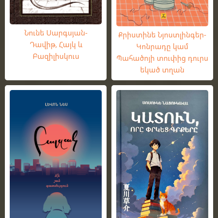
Նունե Սարգսյան-
Քրիստինե Նյոստլինգեր-
Դավիթ, Հայկ և
Կոնրադը կամ
Բազիլիսկուս
Պահածոյի տուփից դուրս
եկած տղան