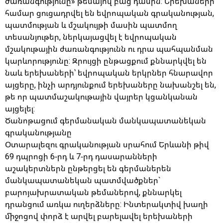
ժառանգությունը» թեմայով բաց դասին: Երեխաների
համար ցուցադրվել են եվրոպական գրականության,
պատմության և մշակույթի մասին պատմող
տեսանյութեր, ներկայացվել է եվրոպական
մշակութային ժառանգությունն ու դրա պահպանման
կարևորությունը: Զրույցի ընթացքում քննարկվել են
նաև երեխաների՝ եվրոպական երկրներ հնարավոր
այցերը, ինչի արդյունքում երեխաները նախանշել են,
թե որ պատմաշակութային վայրեր կցանկանան
այցելել:
Ծանոթացում գերմանական մանկապատանեկան
գրականությանը
Օտարալեզու գրականության սրահում Երևանի թիվ
69 դպրոցի 6-րդ և 7-րդ դասարանների
աշակերտներն ընթերցել են գերմաներեն
մանկապատանեկան պատմվածքներ`
բարոյախրատական թեմաներով, քննարկել
դրանցում առկա ուղերձները: Ինտերակտիվ խաղի
միջոցով փորձ է արվել բարելավել երեխաների