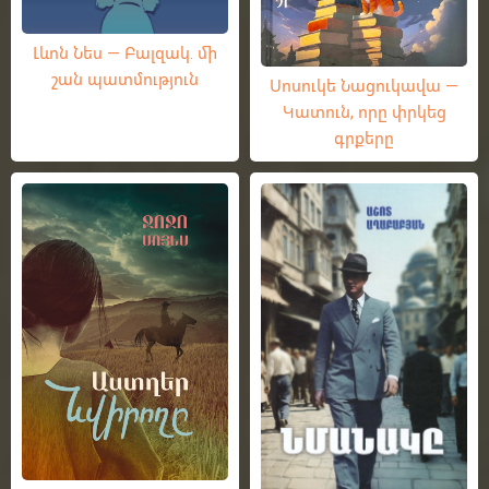
Լևոն Նես — Բալզակ. մի
շան պատմություն
Սոսուկե Նացուկավա —
Կատուն, որը փրկեց
գրքերը