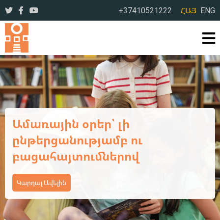
+37410521222
ՀԱՅ
ENG
Ավարտվեց ևս մեկ եռօրյա
վերապատրաստման
դասընթաց
Կարդալ Ավելին