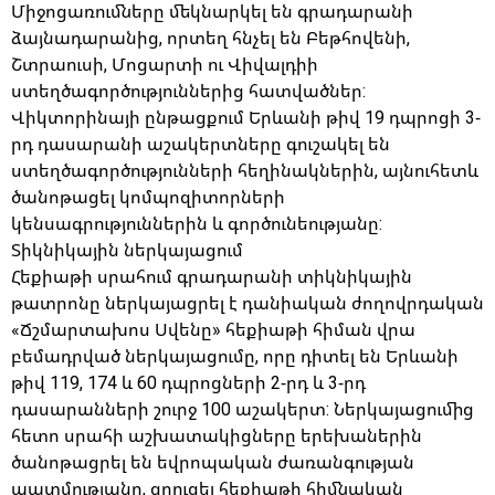
Միջոցառումները մեկնարկել են գրադարանի
ձայնադարանից, որտեղ հնչել են Բեթհովենի,
Շտրաուսի, Մոցարտի ու Վիվալդիի
ստեղծագործություններից հատվածներ:
Վիկտորինայի ընթացքում Երևանի թիվ 19 դպրոցի 3-
րդ դասարանի աշակերտները գուշակել են
ստեղծագործությունների հեղինակներին, այնուհետև
ծանոթացել կոմպոզիտորների
կենսագրություններին և գործունեությանը:
Տիկնիկային ներկայացում
Հեքիաթի սրահում գրադարանի տիկնիկային
թատրոնը ներկայացրել է դանիական ժողովրդական
«Ճշմարտախոս Սվենը» հեքիաթի հիման վրա
բեմադրված ներկայացումը, որը դիտել են Երևանի
թիվ 119, 174 և 60 դպրոցների 2-րդ և 3-րդ
դասարանների շուրջ 100 աշակերտ: Ներկայացումից
հետո սրահի աշխատակիցները երեխաներին
ծանոթացրել են եվրոպական ժառանգության
պատմությանը, զրուցել հեքիաթի հիմնական