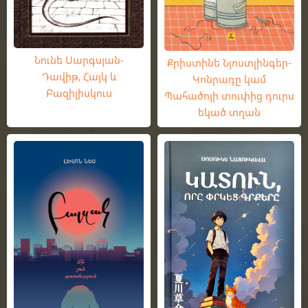
Նունե Սարգսյան-
Քրիստինե Նյոստլինգեր-
Դավիթ, Հայկ և
Կոնրադը կամ
Բազիլիսկուս
Պահածոյի տուփից դուրս
եկած տղան