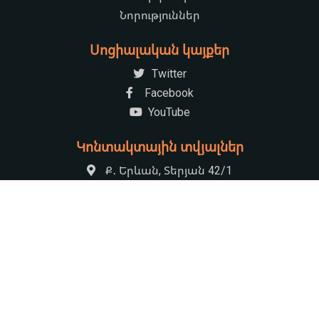
Նորություններ
Սոցիալական կայքեր
Twitter
Facebook
YouTube
Կոնտակտային տվյալներ
Ք․ Երևան, Տերյան 42/1
+37410521222
armenian.natchildlib@gmail.com
09:00-17:30 Հանգստյան օր՝ կիրակի
© 2026 «Խնկո Ապոր» անվան ազգային մանկական Գրադարան
by
HS Rocket