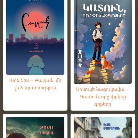
Լևոն Նես — Բալզակ. մի
շան պատմություն
Սոսուկե Նացուկավա —
Կատուն, որը փրկեց
գրքերը