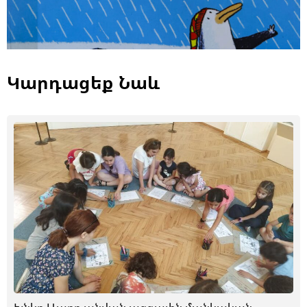
Կարդացեք Նաև