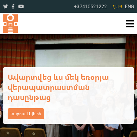
+37410521222
ՀԱՅ
ENG
Ավարտվեց Կոտայքի մարզի
դպրոցական
գրադարանավարների եռօրյա
վերապատրաստման
դասընթացի առաջին փուլը
Կարդալ Ավելին