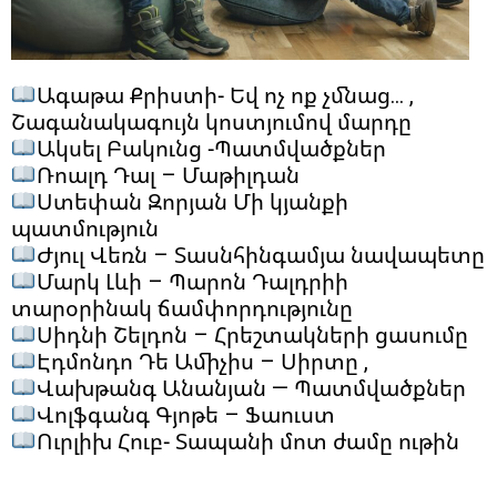
Ագաթա Քրիստի- Եվ ոչ ոք չմնաց… ,
Շագանակագույն կոստյումով մարդը
Ակսել Բակունց -Պատմվածքներ
Ռոալդ Դալ – Մաթիլդան
Ստեփան Զորյան Մի կյանքի
պատմություն
Ժյուլ Վեռն – Տասնհինգամյա նավապետը
Մարկ Լևի – Պարոն Դալդրիի
տարօրինակ ճամփորդությունը
Սիդնի Շելդոն – Հրեշտակների ցասումը
Էդմոնդո Դե Ամիչիս – Սիրտը ,
Վախթանգ Անանյան — Պատմվածքներ
Վոլֆգանգ Գյոթե – Ֆաուստ
Ուրլիխ Հուբ- Տապանի մոտ ժամը ութին