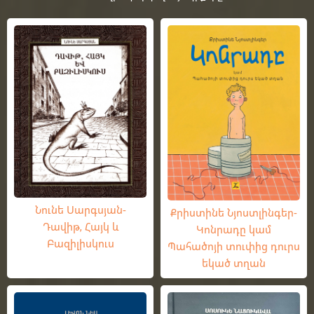
Նունե Սարգսյան-
Քրիստինե Նյոստլինգեր-
Դավիթ, Հայկ և
Կոնրադը կամ
Բազիլիսկուս
Պահածոյի տուփից դուրս
եկած տղան