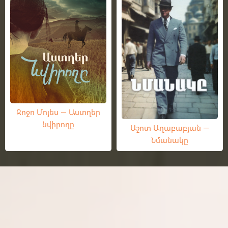
Ջոջո Մոյես — Աստղեր
նվիրողը
Աշոտ Աղաբաբյան —
Նմանակը