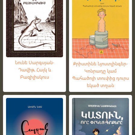
Նունե Սարգսյան-
Քրիստինե Նյոստլինգեր-
Դավիթ, Հայկ և
Կոնրադը կամ
Բազիլիսկուս
Պահածոյի տուփից դուրս
եկած տղան