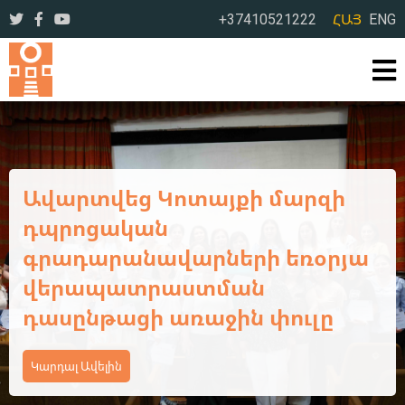
+37410521222
ՀԱՅ
ENG
Ավարտվեց Կոտայքի մարզի
դպրոցական
գրադարանավարների եռօրյա
վերապատրաստման
դասընթացի առաջին փուլը
Կարդալ Ավելին