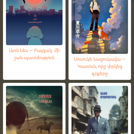
Լևոն Նես — Բալզակ. մի
շան պատմություն
Սոսուկե Նացուկավա —
Կատուն, որը փրկեց
գրքերը