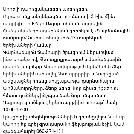
Սիրելի՛ դպրոցականներ և ծնողներ,
Ուրախ ենք տեղեկացնել, որ մարտի 21-ից մինչ
ապրիլի 1-ը Խնկո Ապոր անվան ազգային
մանկական գրադարանում գործելու է «Գարնանային
ճամբար»՝ նախատեսված 6-13 տարեկան
երեխաների համար:
Գարնանային ճամբարի ծրագրում ներառված
ինտերակտիվ, հետաքրքրաշարժ և ժամանցային
դասընթացները հնարավորություն կընձեռեն ձեր
երեխաներին առավել հետաքրքրիր և հագեցած
անցկացնել իրենց երկշաբաթյա գարնանային
արձակուրդները, ձեռք բերել նոր գիտելիքներ ու
հմտություններ, ինչպես նաև նոր ընկերներ:
Դպրոցը գործելու է երկուշաբթիից ուրբաթ՝ ժամը
10:00-17:00:
Լրացուցիչ տեղեկությունների և գրանցվելու համար
կարող եք գրել գրադարանի ֆեյսբուքյան էջին կամ
զանգահարել 060-271-131: