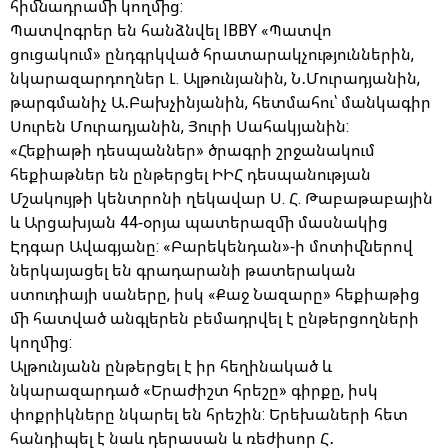
հիմնադրամի կողմից:
Պատվոգրեր են հանձնվել IBBY «Պատվո
ցուցակում» ընդգրկված հրատարակչություններին,
նկարազարդողներ Լ. Ալթունյանին, Ն․Մուրադյանին,
թարգմանիչ Ա․Բախչինյանին, հետմահու՝ մանկագիր
Սուրեն Մուրադյանին, Յուրի Սահակյանին:
«Հեքիաթի դեսպաններ» ծրագրի շրջանակում
հեքիաթներ են ընթերցել ԻԻՀ դեսպանության
Մշակույթի կենտրոնի ղեկավար Ս. Հ. Թաբաթաբային
և Արցախյան 44-օրյա պատերազմի մասնակից
Էդգար Ավագյանը: «Բարեկենդան»-ի մոտիվներով
ներկայացել են գրադարանի թատերական
ստուդիայի սաները, իսկ «Քաջ Նազարը» հեքիաթից
մի հատված անգլերեն բեմադրվել է ընթերցողների
կողմից:
Ալթունյանն ընթերցել է իր հեղինակած և
նկարազարդած «Երաժիշտ հրեշը» գիրքը, իսկ
փոքրիկները նկարել են հրեշին: Երեխաների հետ
հանդիպել է նաև դերասան և ռեժիսոր Հ․