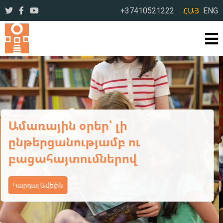
+37410521222
ՀԱՅ
ENG
Ավարտվեց ևս մեկ եռօրյա
վերապատրաստման
դասընթաց
Կարդալ Ավելին