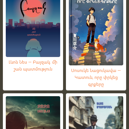
Լևոն Նես — Բալզակ. մի
շան պատմություն
Սոսուկե Նացուկավա —
Կատուն, որը փրկեց
գրքերը