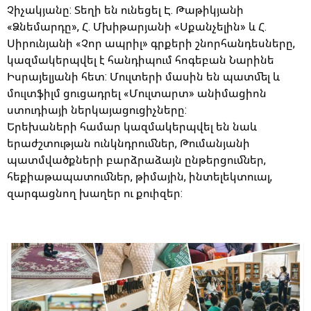
Չիչակյանը: Տեղի են ունեցել Է. Թաթիկյանի
«Ձնեմարդը», Հ. Մխիթարյանի «Սքանչելին» և Հ.
Սիրունյանի «Չոր ապրիլ» գրքերի շնորհանդեսները,
կազմակերպվել է հանդիպում հոգեբան Նարինե
Իսրայելյանի հետ: Մուլտերի մասին են պատմել և
մուլտֆիլմ ցուցադրել «Մուլտարտ» անիմացիոն
ստուդիայի ներկայացուցիչները:
Երեխաների համար կազմակերպվել են նաև
երաժշտության ունկնդրումներ, Թումանյանի
պատմվածքների բարձրաձայն ընթերցումներ,
հեքիաթապատումներ, թիմային, ինտելեկտուալ,
զարգացնող խաղեր ու քուիզեր: