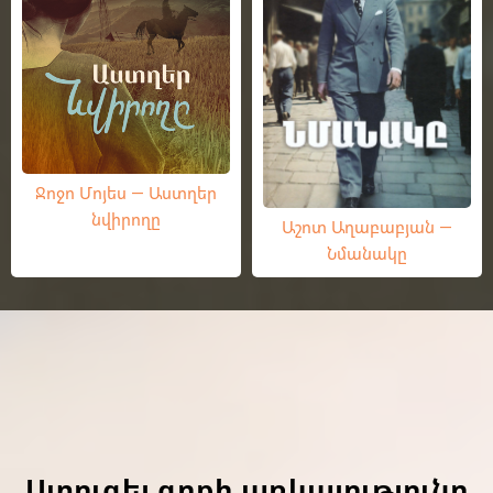
Ջոջո Մոյես — Աստղեր
նվիրողը
Աշոտ Աղաբաբյան —
Նմանակը
Ստուգել գրքի առկայությունը