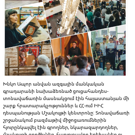
Խնկո Ապոր անվան ազգային մանկական
գրադարանի նախաձեռնած ցուցահանդես-
տոնավաճառին մասնակցում էին հայաստանյան մի
շարք հրատարակչություններ և ՀՀ-ում ԻԻՀ
դեսպանության Մշակույթի կենտրոնը: Տոնավաճառի
շրջանակում բազմաթիվ միջոցառումներին
հյուրընկալվել էին գրողներ, նկարազարդողներ,
մշակույթի գործիչներ, հարյուրավոր երեխաներ ու