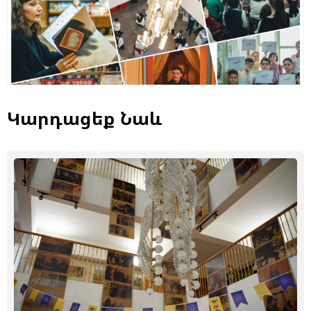
Կարդացեք Նաև