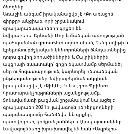
ծնողներ:
Առաջին անգամ իրականացվել է «Քո առաջին
գիրքը» ակցիան, որի շրջանակում
գրադարանավարները գրքեր են
նվիրաբերել Երևանի Մոր և մանկան առողջության
պահպանման գիտահետազոտական, Շենգավիթի և
Էրեբունու բժշկական կենտրոնների ծննդատներից
դուրս գրվող նորածիններին և մայրիկներին.
ակցիայի նպատակը՝ գրքի նկատմամբ սերմանել
սեր ու հոգատարություն, կարևորել ընտանեկան
ընթերցանությունը. նվիրաբերման ակցիան
իրականացվել է «ՋիԷՍԷՄ» և «Էդիթ Պրինտ»
հրատարակչությունների աջակցությամբ:
Տոնավաճառի բացման շրջանակում կայացել է
գրադարանի 2021թ. լավագույն ընթերցողների
պարգևատրումը հանձնվել են գրքեր,
պատվոգրեր, կրծքանշաններ և էկոպայուսակներ:
Լավագույնները խրախուսվել են նաև «Ապրելու»