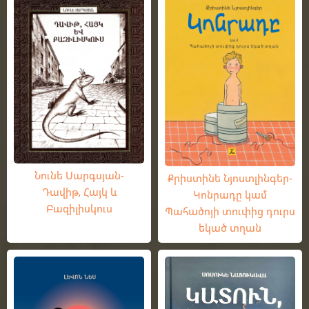
Նունե Սարգսյան-
Քրիստինե Նյոստլինգեր-
Դավիթ, Հայկ և
Կոնրադը կամ
Բազիլիսկուս
Պահածոյի տուփից դուրս
եկած տղան