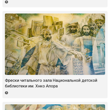
Фрески читального зала Национальной детской
библиотеки им. Хнко Апора