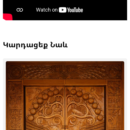
Կարդացեք Նաև