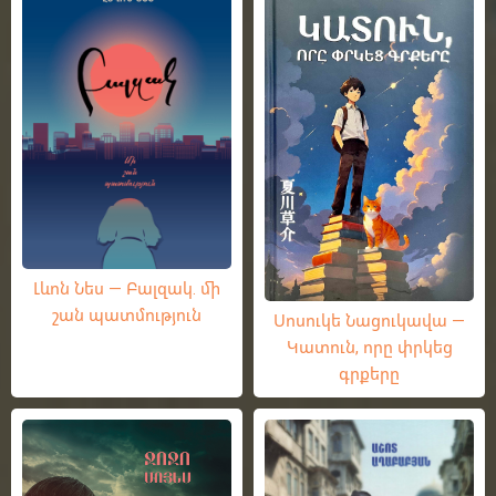
Լևոն Նես — Բալզակ. մի
շան պատմություն
Սոսուկե Նացուկավա —
Կատուն, որը փրկեց
գրքերը