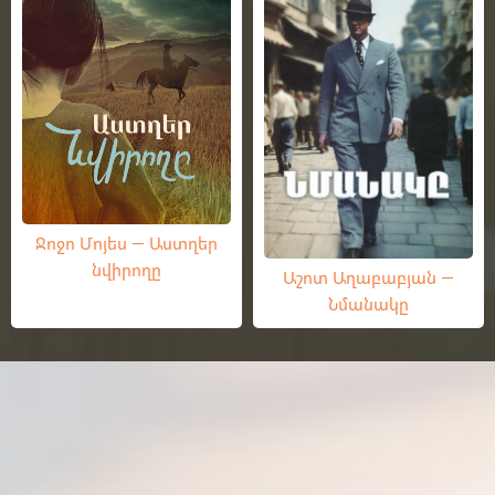
Ջոջո Մոյես — Աստղեր
նվիրողը
Աշոտ Աղաբաբյան —
Նմանակը