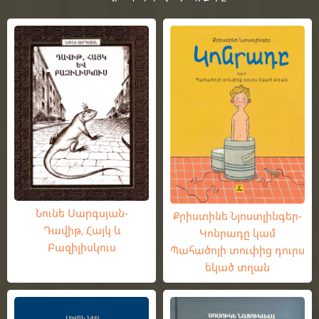
Նունե Սարգսյան-
Քրիստինե Նյոստլինգեր-
Դավիթ, Հայկ և
Կոնրադը կամ
Բազիլիսկուս
Պահածոյի տուփից դուրս
եկած տղան