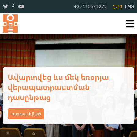
+37410521222
ՀԱՅ
ENG
Ավարտվեց Կոտայքի մարզի
դպրոցական
գրադարանավարների եռօրյա
վերապատրաստման
դասընթացի առաջին փուլը
Կարդալ Ավելին