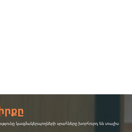
իրքը
ւթյունը կազմակերպողների սրահները խորհուրդ են տալիս