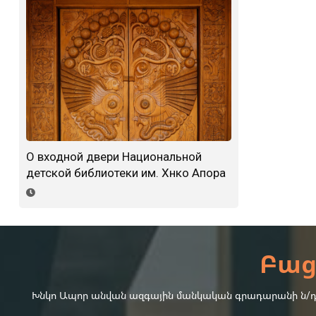
О входной двери Национальной
детской библиотеки им. Хнко Апора
Բաց
Խնկո Ապոր անվան ազգային մանկական գրադարանի ն/դ-4-