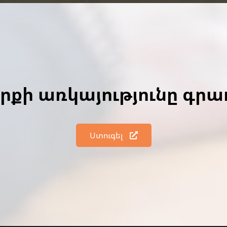
գրքի առկայությունը գր
Ստուգել