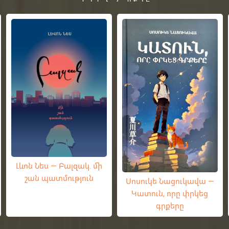
Լևոն Նես — Բալզակ. մի
շան պատմություն
Սոսուկե Նացուկավա —
Կատուն, որը փրկեց
գրքերը