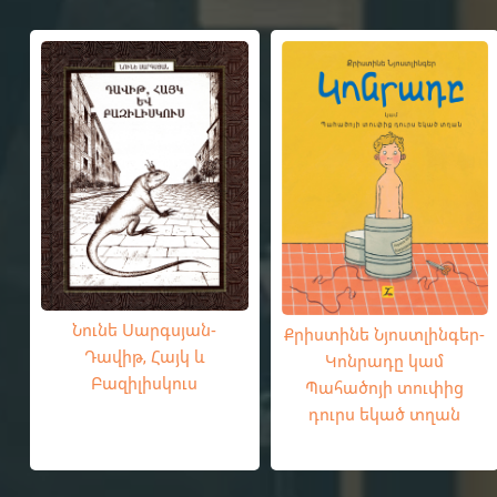
Նունե Սարգսյան-
Քրիստինե Նյոստլինգեր-
Դավիթ, Հայկ և
Կոնրադը կամ
Բազիլիսկուս
Պահածոյի տուփից
դուրս եկած տղան