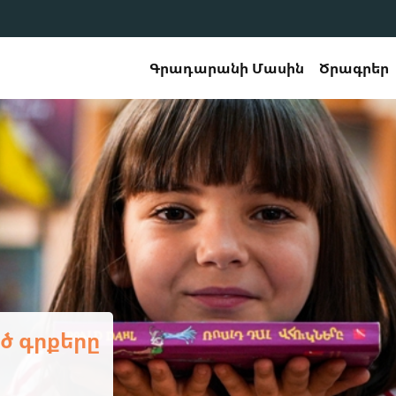
Գրադարանի Մասին
Ծրագրեր
ւթյամբ ու բացահայտումներով