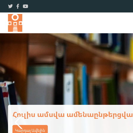
Ամառային օրեր՝ լի ընթերցանո
Կարդալ Ավելին