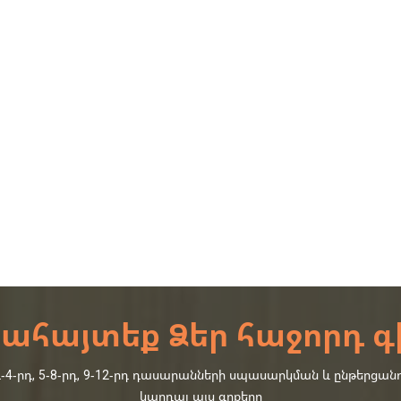
ահայտեք Ձեր հաջորդ գ
րդ, 5-8-րդ, 9-12-րդ դասարանների սպասարկման և ընթերցանո
կարդալ այս գրքերը