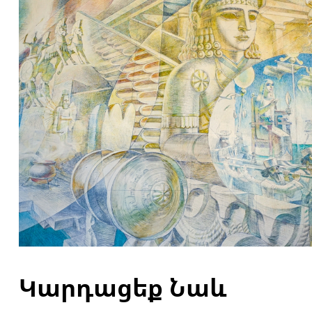
Կարդացեք Նաև