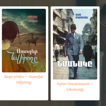
Ջոջո Մոյես — Աստղեր
նվիրողը
Աշոտ Աղաբաբյան —
Նմանակը