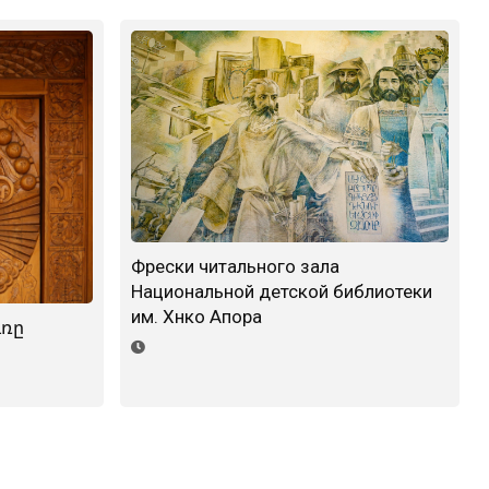
Фрески читального зала
Национальной детской библиотеки
им. Хнко Апора
ւռը