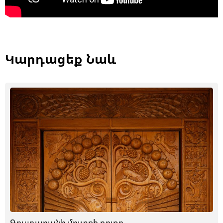
Կարդացեք Նաև
Գրադարանի մուտքի դուռը