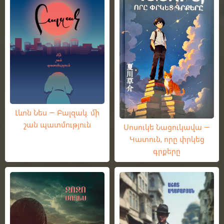
Լևոն Նես — Բալզակ. մի
շան պատմություն
Սոսուկե Նացուկավա —
Կատուն, որը փրկեց
գրքերը