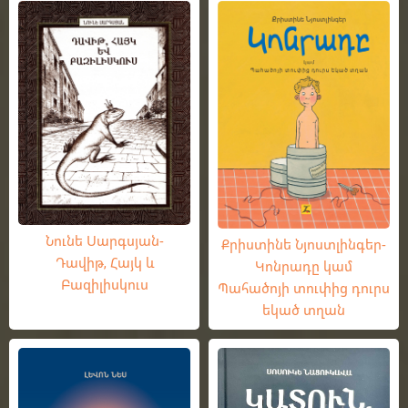
Նունե Սարգսյան-
Քրիստինե Նյոստլինգեր-
Դավիթ, Հայկ և
Կոնրադը կամ
Բազիլիսկուս
Պահածոյի տուփից դուրս
եկած տղան