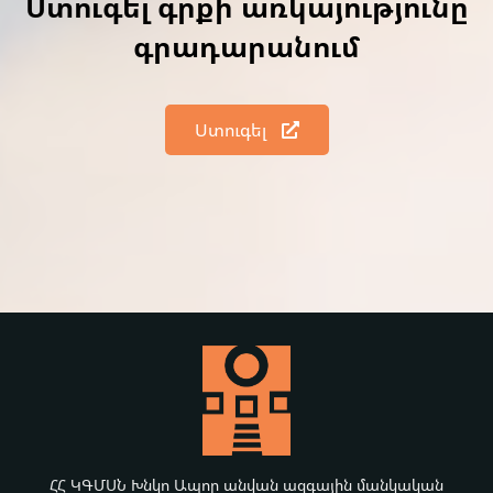
Ստուգել գրքի առկայությունը
գրադարանում
Ստուգել
ՀՀ ԿԳՄՍՆ Խնկո Ապոր անվան ազգային մանկական