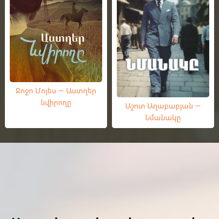
Ջոջո Մոյես — Աստղեր
նվիրողը
Աշոտ Աղաբաբյան —
Նմանակը