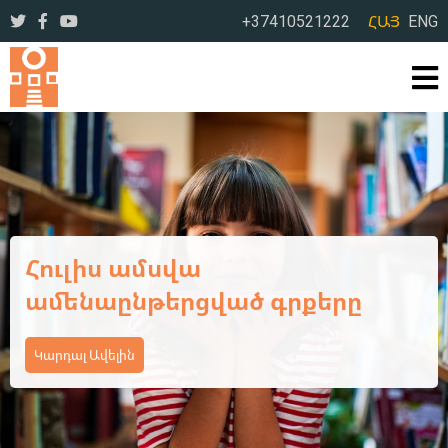
+37410521222
ՀԱՅ
ENG
Ամառային օրեր՝ լի
ընթերցանությամբ ու
բացահայտումներով
Կարդալ Ավելին