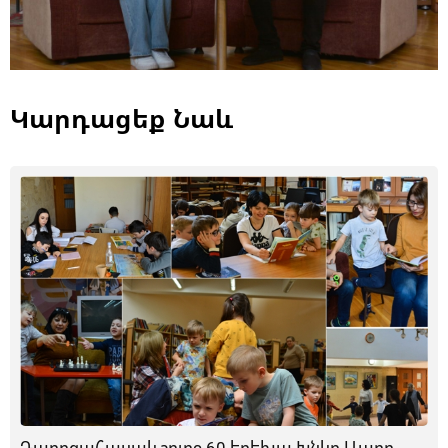
Կարդացեք Նաև
Դպրոցահասակ շուրջ 60 երեխա Խնկո Ապոր