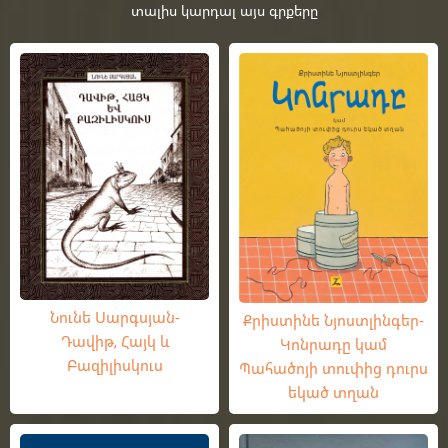
տալիս կարդալ այս գրքերը
Նունե Սարգսյան-
Քրիստինե Նյոստլինգեր-
Դավիթ, Հայկ և
Կոնրադը կամ
Բազիլիսկուս
Պահածոյի տուփից դուրս
եկած տղան