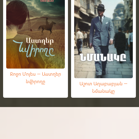
Ջոջո Մոյես — Աստղեր
նվիրողը
Աշոտ Աղաբաբյան —
Նմանակը