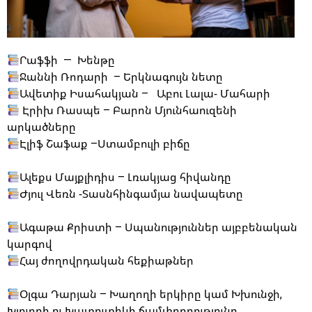
Րաֆֆի — Խենթը
Ջաննի Ռոդարի – Երկնագույն նետը
Ավետիք Իսահակյան – Աբու Լալա- Մահարի
Էրիխ Ռասպե – Բարոն Մյունհաուզենի
արկածները
Էլիֆ Շաֆաք –Ստամբուլի բիճը
Ալեքս Մայքլիդիս – Լռակյաց հիվանդը
Ժյուլ Վեռն -Տասնհինգամյա նավապետը
Ագաթա Քրիստի – Սպանություններ այբբենական
կարգով
Հայ ժողովրդական հեքիաթներ
Օլգա Դարյան – Խաղողի երկիրը կամ Խխունջի,
Խլուրդի ու Խատուտիկի ճամփորդությունը