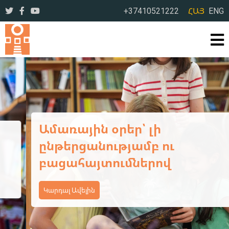
+37410521222
ՀԱՅ
ENG
Ամառային օրեր՝ լի
ընթերցանությամբ ու
բացահայտումներով
Կարդալ Ավելին