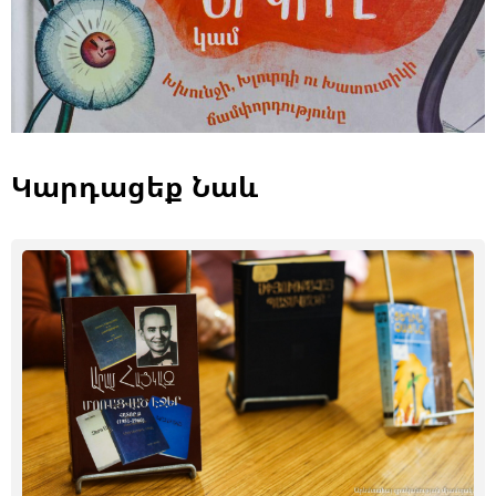
Կարդացեք Նաև