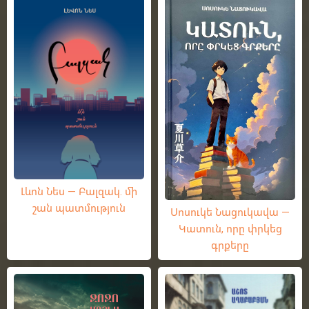
Լևոն Նես — Բալզակ. մի
շան պատմություն
Սոսուկե Նացուկավա —
Կատուն, որը փրկեց
գրքերը