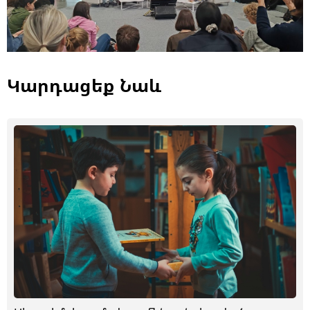
Կարդացեք Նաև