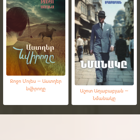
Ջոջո Մոյես — Աստղեր
նվիրողը
Աշոտ Աղաբաբյան —
Նմանակը