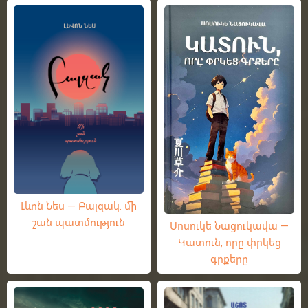
Լևոն Նես — Բալզակ. մի
շան պատմություն
Սոսուկե Նացուկավա —
Կատուն, որը փրկեց
գրքերը