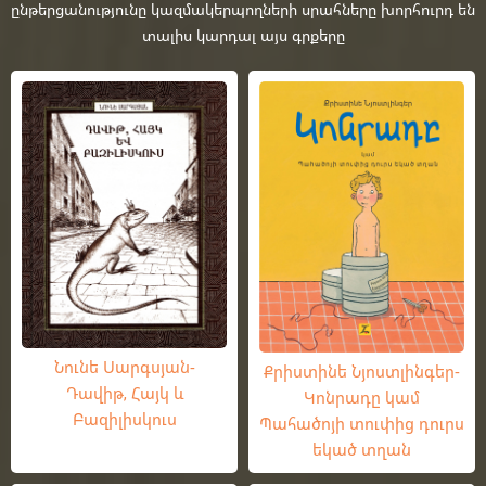
ընթերցանությունը կազմակերպողների սրահները խորհուրդ են
տալիս կարդալ այս գրքերը
Նունե Սարգսյան-
Քրիստինե Նյոստլինգեր-
Դավիթ, Հայկ և
Կոնրադը կամ
Բազիլիսկուս
Պահածոյի տուփից դուրս
եկած տղան