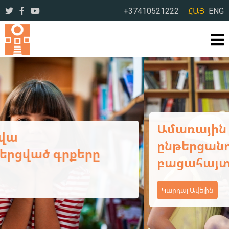
+37410521222
ՀԱՅ
ENG
Ամառային օրեր՝ լի
ընթերցանությամբ ու
բացահայտումներով
Կարդալ Ավելին