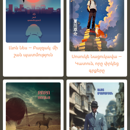
Լևոն Նես — Բալզակ. մի
շան պատմություն
Սոսուկե Նացուկավա —
Կատուն, որը փրկեց
գրքերը