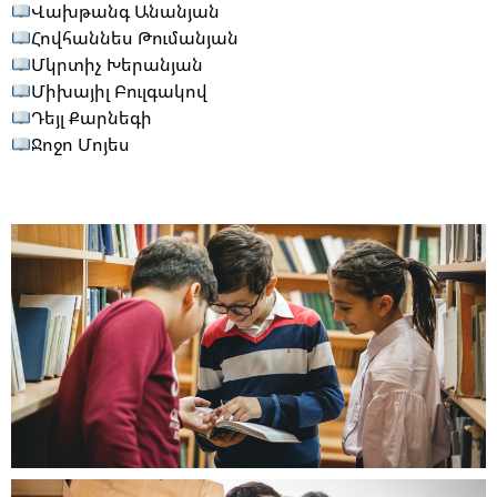
Վախթանգ Անանյան
Հովհաննես Թումանյան
Մկրտիչ Խերանյան
Միխայիլ Բուլգակով
Դեյլ Քարնեգի
Ջոջո Մոյես