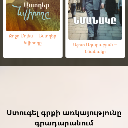
Ջոջո Մոյես — Աստղեր
նվիրողը
Աշոտ Աղաբաբյան —
Նմանակը
Ստուգել գրքի առկայությունը
գրադարանում