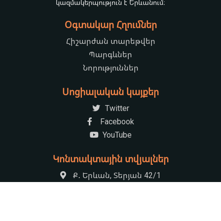
կազմակերպություն է Երևանում։
Օգտակար Հղումներ
Հիշարժան տարեթվեր
Պարգևներ
Նորություններ
Սոցիալական կայքեր
Twitter
Facebook
YouTube
Կոնտակտային տվյալներ
Ք․ Երևան, Տերյան 42/1
+37410521222
armenian.natchildlib@gmail.com
09:00-17:30 Հանգստյան օր՝ կիրակի