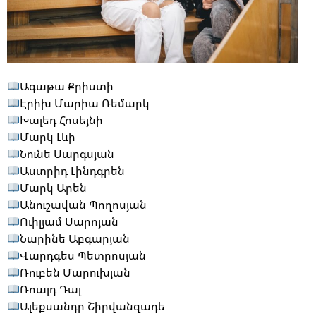
Ագաթա Քրիստի
Էրիխ Մարիա Ռեմարկ
Խալեդ Հոսեյնի
Մարկ Լևի
Նունե Սարգսյան
Աստրիդ Լինդգրեն
Մարկ Արեն
Անուշավան Պողոսյան
Ուիլյամ Սարոյան
Նարինե Աբգարյան
Վարդգես Պետրոսյան
Ռուբեն Մարուխյան
Ռոալդ Դալ
Ալեքսանդր Շիրվանզադե