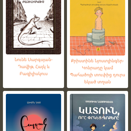
Նունե Սարգսյան-
Քրիստինե Նյոստլինգեր-
Դավիթ, Հայկ և
Կոնրադը կամ
Բազիլիսկուս
Պահածոյի տուփից դուրս
եկած տղան