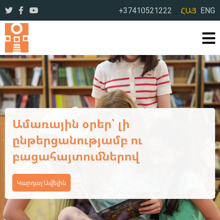
+37410521222
ՀԱՅ
ENG
Ավարտվեց ևս մեկ եռօրյա
վերապատրաստման
դասընթաց
Կարդալ Ավելին