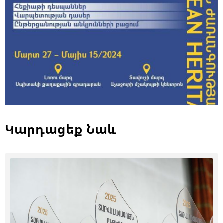
Կարդացեք Նաև