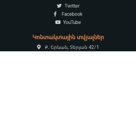
Twitter
Facebook
YouTube
Կոնտակտային տվյալներ
Ք․ Երևան, Տերյան 42/1
+37410521222
armenian.natchildlib@gmail.com
09:00-17:30 Հանգստյան օր՝ կիրակի
© 2026 «Խնկո Ապոր» անվան ազգային մանկական Գրադարան
by
HS Rocket