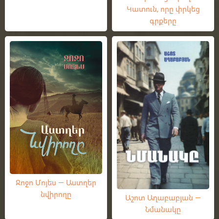
Կատուն, որը փրկեց
գրքերը
Ջոջո Մոյես — Աստղեր
նվիրողը
Աշոտ Աղաբաբյան —
Նմանակը