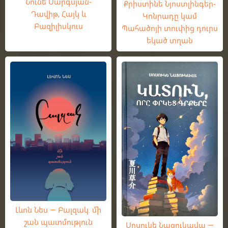
Նունե Սարգսյան-
Քրիստինե Նյոստլինգեր-
Դավիթ, Հայկ և
Կոնրադը կամ
Բազիլիսկուս
Պահածոյի տուփից դուրս
եկած տղան
Լևոն Նես — Բալզակ. մի
շան պատմություն
Սոսուկե Նացուկավա —