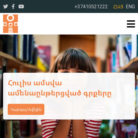
+37410521222
ՀԱՅ
ENG
Ամառային օրեր՝ լի
ընթերցանությամբ ու
բացահայտումներով
Կարդալ Ավելին