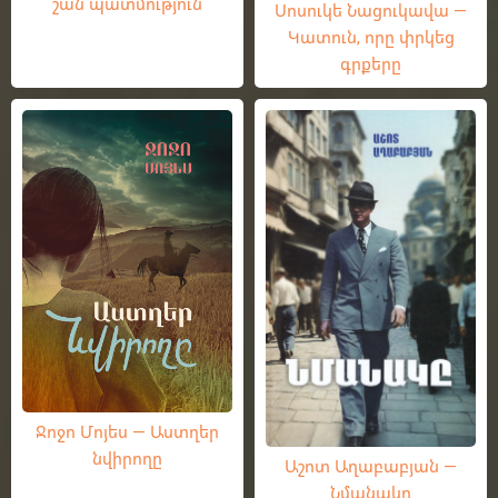
շան պատմություն
Սոսուկե Նացուկավա —
Կատուն, որը փրկեց
գրքերը
Ջոջո Մոյես — Աստղեր
նվիրողը
Աշոտ Աղաբաբյան —
Նմանակը