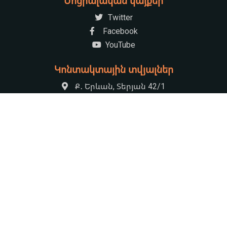
Սոցիալական կայքեր
Twitter
Facebook
YouTube
Կոնտակտային տվյալներ
Ք․ Երևան, Տերյան 42/1
+37410521222
armenian.natchildlib@gmail.com
09:00-17:30 Հանգստյան օր՝ կիրակի
© 2026 «Խնկո Ապոր» անվան ազգային մանկական Գրադարան
by
HS Rocket