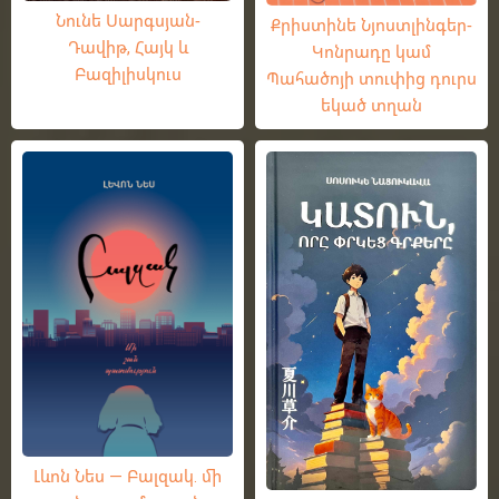
Նունե Սարգսյան-
Քրիստինե Նյոստլինգեր-
Դավիթ, Հայկ և
Կոնրադը կամ
Բազիլիսկուս
Պահածոյի տուփից դուրս
եկած տղան
Լևոն Նես — Բալզակ. մի