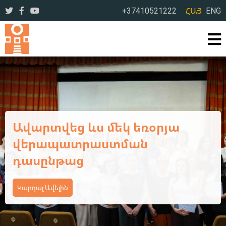
+37410521222
ՀԱՅ
ENG
Ավարտվեց Կոտայքի մարզի
դպրոցական
գրադարանավարների եռօրյա
վերապատրաստման
դասընթացի առաջին փուլը
Կարդալ Ավելին