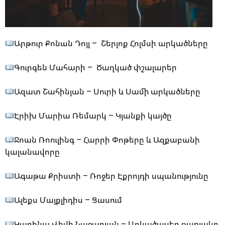
Արթուր Քոնան Դոյլ – Շերլոք Հոլմսի արկածները
Գուրգեն Մահարի – Ծաղկած փշալարեր
Ազատ Շահինյան – Սուրի և Սամի արկածները
Էրիխ Մարիա Ռեմարկ – Կյանքի կայծը
Ջոան Ռոուլինգ – Հարրի Փոթերը և Ազքաբանի
կալանավորը
Ագաթա Քրիստի – Ռոջեր Էքրոյդի սպանությունը
Ալեքս Մայքլիդիս – Ցասում
Կարինա Վիվի Նաջարյան – Արկածասեր քառյակը