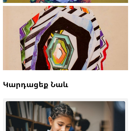
Կարդացեք Նաև