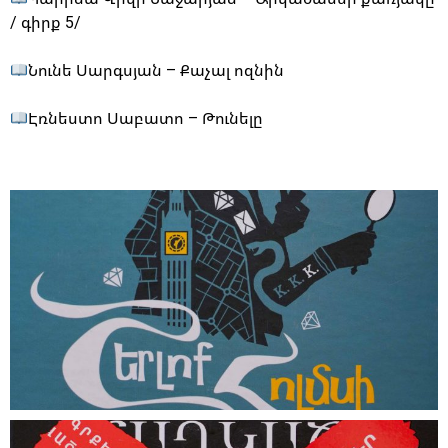
/ գիրք 5/
Նունե Սարգսյան – Քաչալ ոզնին
Էռնեստո Սաբատո – Թունելը