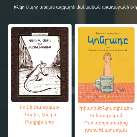
Խնկո Ապոր անվան ազգային մանկական գրադարանի ն/դ-4-
Նունե Սարգսյան-
Քրիստինե Նյոստլինգեր-
Դավիթ, Հայկ և
Կոնրադը կամ
Բազիլիսկուս
Պահածոյի տուփից
դուրս եկած տղան