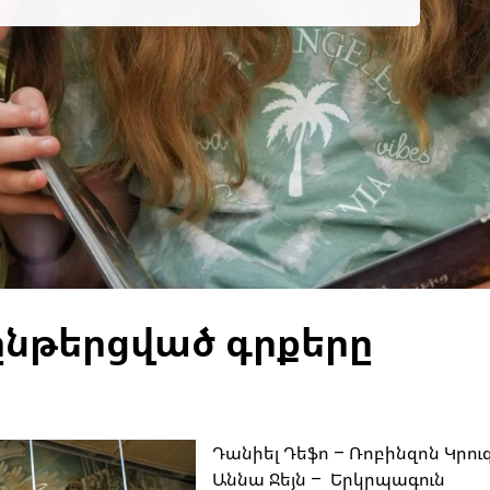
նթերցված գրքերը
Դանիել Դեֆո – Ռոբինզոն Կրու
Աննա Ջեյն – Երկրպագուն