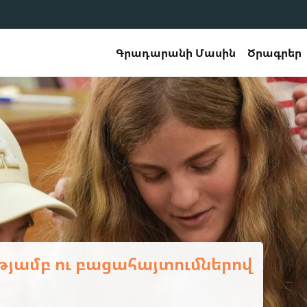
Գրադարանի Մասին
Ծրագրեր
երապատրաստման դասընթաց