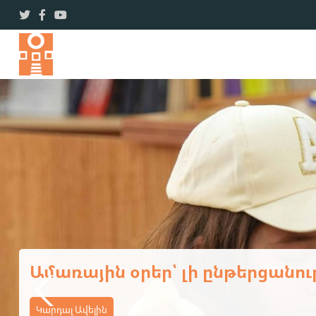
Ավարտվեց ևս մեկ եռօրյա վ
Կարդալ Ավելին