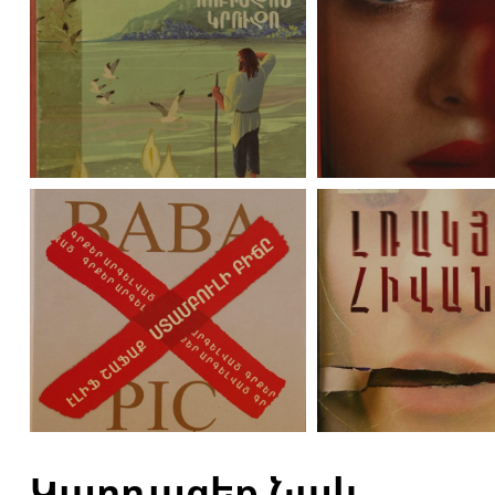
Կարդացեք Նաև