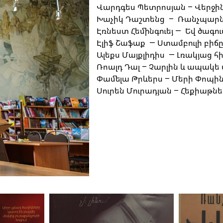
Վարդգես Պետրոսյան – Վերջին 
Խաչիկ Դաշտենց – Ռանչպար
Էռնեստ Հեմինգուեյ — Եվ ծագո
Էլիֆ Շաֆաք — Ստամբուլի բիճ
Ալեքս Մայքլիդիս — Լռակյաց հ
Ռոալդ Դալ – Չարլին և ապակե
Փամելա Թրևերս – Մերի Փոպ
Սուրեն Մուրադյան – Հեքիաթն