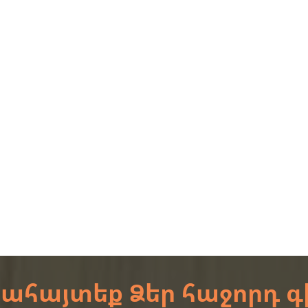
ահայտեք Ձեր հաջորդ գ