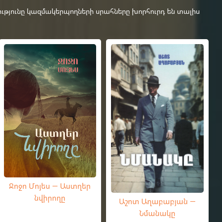
ւթյունը կազմակերպողների սրահները խորհուրդ են տալիս
Ջոջո Մոյես — Աստղեր
նվիրողը
Աշոտ Աղաբաբյան —
Նմանակը