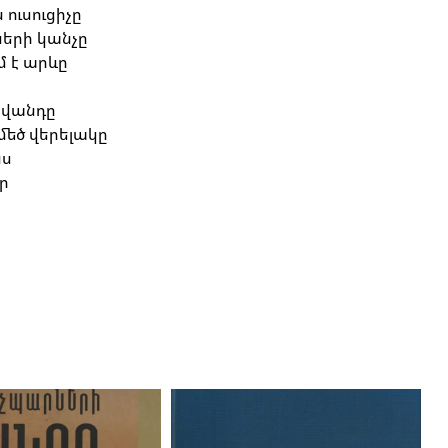
ուսուցիչը
ների կանչը
ւմ է արևը
ը
իվանդը
 մեծ վերելակը
ինս
եր