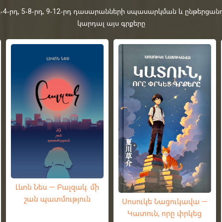
րդ, 5-8-րդ, 9-12-րդ դասարանների սպասարկման և ընթերցանո
կարդալ այս գրքերը
Լևոն Նես — Բալզակ. մի
շան պատմություն
Սոսուկե Նացուկավա —
Կատուն, որը փրկեց