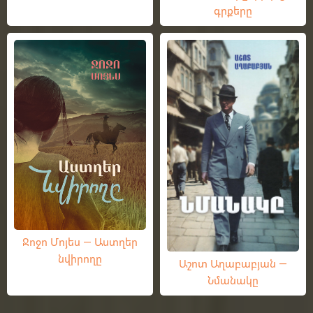
գրքերը
Ջոջո Մոյես — Աստղեր
նվիրողը
Աշոտ Աղաբաբյան —
Նմանակը