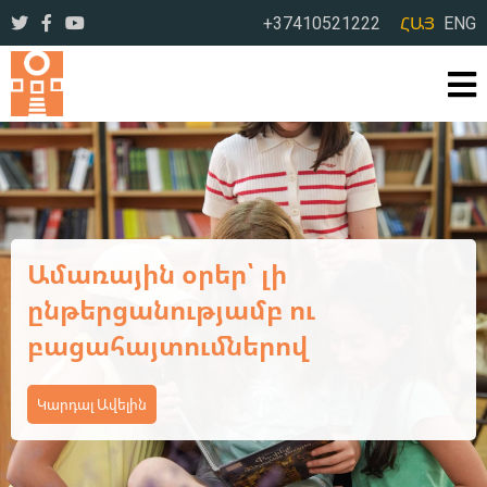
+37410521222
ՀԱՅ
ENG
Ավարտվեց ևս մեկ եռօրյա
վերապատրաստման
դասընթաց
Կարդալ Ավելին