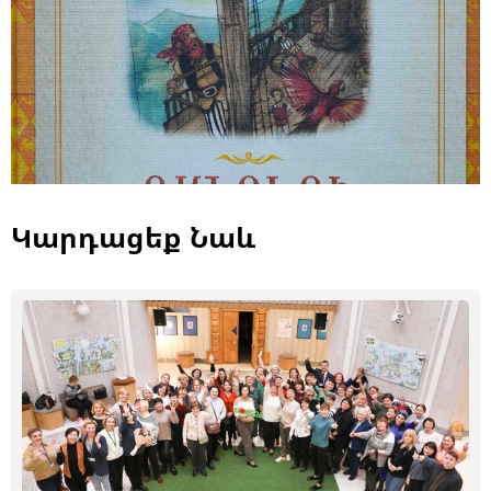
Կարդացեք Նաև