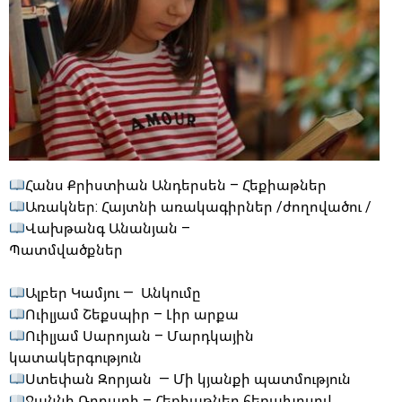
Հանս Քրիստիան Անդերսեն – Հեքիաթներ
Առակներ: Հայտնի առակագիրներ /ժողովածու /
Վախթանգ Անանյան –
Պատմվածքներ
Ալբեր Կամյու — Անկումը
Ուիլյամ Շեքսպիր – Լիր արքա
Ուիլյամ Սարոյան – Մարդկային
կատակերգություն
Ստեփան Զորյան — Մի կյանքի պատմություն
Ջաննի Ռոդարի – Հեքիաթներ հեռախոսով