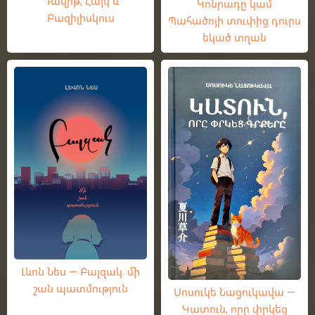
Դավիթ, Հայկ և
Կոնրադը կամ
Բազիլիսկուս
Պահածոյի տուփից դուրս
եկած տղան
Լևոն Նես — Բալզակ. մի
շան պատմություն
Սոսուկե Նացուկավա —
Կատուն, որը փրկեց