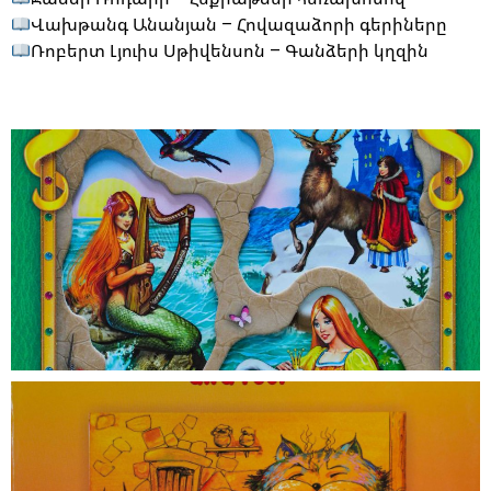
Վախթանգ Անանյան – Հովազաձորի գերիները
Ռոբերտ Լյուիս Սթիվենսոն – Գանձերի կղզին