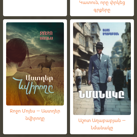
Կատուն, որը փրկեց
գրքերը
Ջոջո Մոյես — Աստղեր
նվիրողը
Աշոտ Աղաբաբյան —
Նմանակը