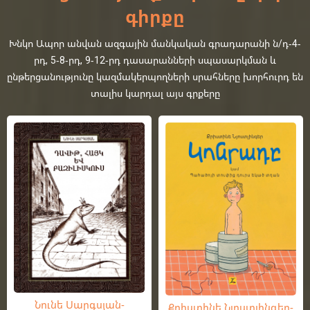
գիրքը
Խնկո Ապոր անվան ազգային մանկական գրադարանի ն/դ-4-
րդ, 5-8-րդ, 9-12-րդ դասարանների սպասարկման և
ընթերցանությունը կազմակերպողների սրահները խորհուրդ են
տալիս կարդալ այս գրքերը
Նունե Սարգսյան-
Քրիստինե Նյոստլինգեր-