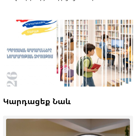
Կարդացեք Նաև