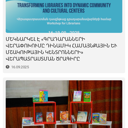
ՄԵԿՆԱՐԿԵԼ Է «ԳՐԱԴԱՐԱՆՆԵՐԻ
ՎԵՐԱՓՈԽՈՒՄԸ ԴԻՆԱՄԻԿ ՀԱՄԱՅՆՔԱՅԻՆ ԵՒ
ՄՇԱԿՈՒԹԱՅԻՆ ԿԵՆՏՐՈՆՆԵՐԻ»
ՎԵՐԱՊԱՏՐԱՍՏՄԱՆ ԾՐԱԳԻՐԸ
16.09.2025