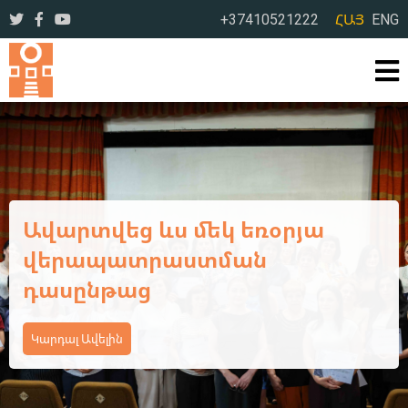
+37410521222
ՀԱՅ
ENG
Ավարտվեց Կոտայքի մարզի
դպրոցական
գրադարանավարների եռօրյա
վերապատրաստման
դասընթացի առաջին փուլը
Կարդալ Ավելին