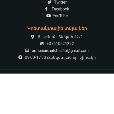
Twitter
Facebook
YouTube
Կոնտակտային տվյալներ
Ք․ Երևան, Տերյան 42/1
+37410521222
armenian.natchildlib@gmail.com
09:00-17:30 Հանգստյան օր՝ կիրակի
© 2026 «Խնկո Ապոր» անվան ազգային մանկական Գրադարան
by
HS Rocket