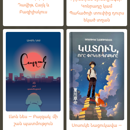
Դավիթ, Հայկ և
Կոնրադը կամ
Բազիլիսկուս
Պահածոյի տուփից դուրս
եկած տղան
Լևոն Նես — Բալզակ. մի
շան պատմություն
Սոսուկե Նացուկավա —