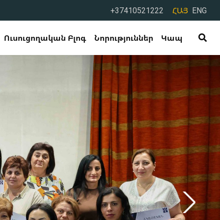
+37410521222
ՀԱՅ
ENG
Ուսուցողական Բլոգ
Նորություններ
Կապ
ռօրյա վերապատրաստման