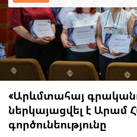
Կարդալ Ավելին
«Արևմտահայ գրականո
ներկայացվել է Արամ 
գործունեությունը