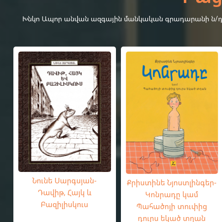
Խնկո Ապոր անվան ազգային մանկական գրադարանի ն/դ-4-
Նունե Սարգսյան-
Քրիստինե Նյոստլինգեր-
Դավիթ, Հայկ և
Կոնրադը կամ
Բազիլիսկուս
Պահածոյի տուփից
դուրս եկած տղան