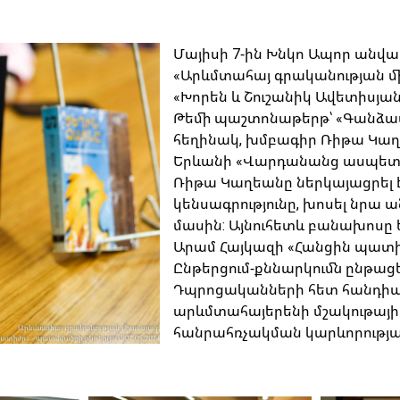
Մայիսի 7-ին Խնկո Ապոր անվ
«Արևմտահայ գրականության միա
«Խորեն և Շուշանիկ Ավետիսյան
Թեմի պաշտոնաթերթ՝ «Գանձաս
հեղինակ, խմբագիր Ռիթա Կաղ
Երևանի «Վարդանանց ասպետն
Ռիթա Կաղեանը ներկայացրել
կենսագրությունը, խոսել նրա 
մասին: Այնուհետև բանախոսը
Արամ Հայկազի «Հանցին պատ
Ընթերցում-քննարկումն ընթա
Դպրոցականների հետ հանդիպ
արևմտահայերենի մշակութայի
հանրահռչակման կարևորությա