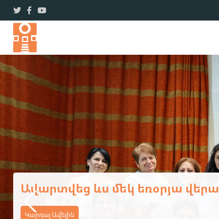
Ավարտվեց Կոտայքի մարզի դ
դասընթացի առաջին փուլը