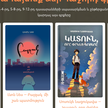
րդ, 5-8-րդ, 9-12-րդ դասարանների սպասարկման և ընթերցանո
կարդալ այս գրքերը
Լևոն Նես — Բալզակ. մի
շան պատմություն
Սոսուկե Նացուկավա —
Կատուն, որը փրկեց