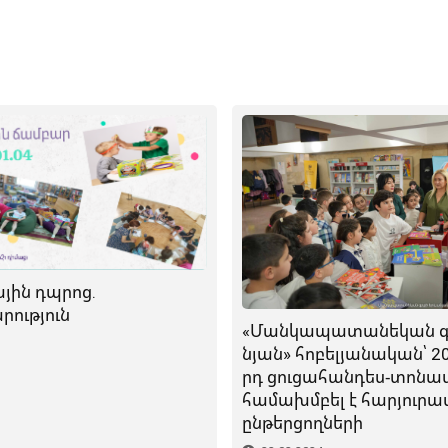
յին դպրոց.
ություն
«Մանկապատանեկան գ
նյան» հոբելյանական՝ 20
րդ ցուցահանդես-տոն
համախմբել է հարյուրա
ընթերցողների