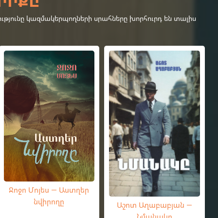
ւթյունը կազմակերպողների սրահները խորհուրդ են տալիս
Ջոջո Մոյես — Աստղեր
նվիրողը
Աշոտ Աղաբաբյան —
Նմանակը