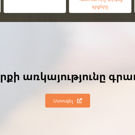
գրքերը
գրքի առկայությունը գր
Ստուգել