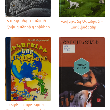
Վախթանգ Անանյան –
Վախթանգ Անանյան –
Հովազաձորի գերիները
Պատմվածքներ
Ռուբեն Մարուխյան —