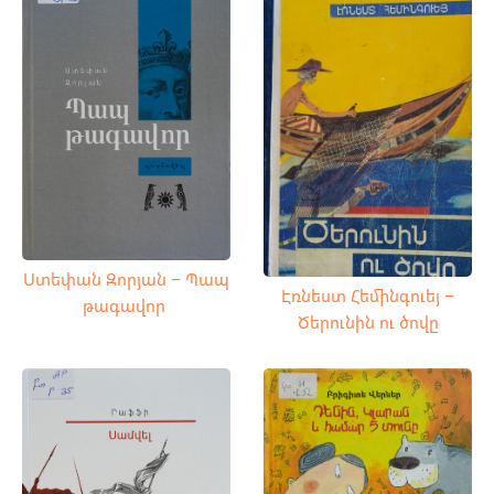
Ստեփան Զորյան – Պապ
Էռնեստ Հեմինգուեյ –
թագավոր
Ծերունին ու ծովը