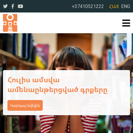
+37410521222
ՀԱՅ
ENG
Ամառային օրեր՝ լի
ընթերցանությամբ ու
բացահայտումներով
Կարդալ Ավելին