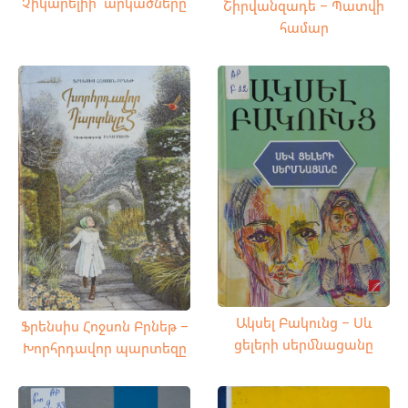
Չիկարելիի արկածները
Շիրվանզադե – Պատվի
համար
Ակսել Բակունց – Սև
Ֆրենսիս Հոջսոն Բրնեթ –
ցելերի սերմնացանը
Խորհրդավոր պարտեզը