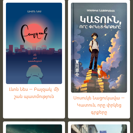
Լևոն Նես — Բալզակ. մի
շան պատմություն
Սոսուկե Նացուկավա —
Կատուն, որը փրկեց
գրքերը