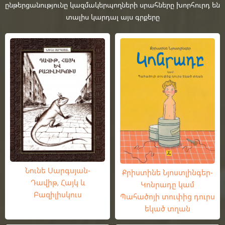
ընթերցանությունը կազմակերպողների սրահները խորհուրդ են
տալիս կարդալ այս գրքերը
Նունե Սարգսյան-
Քրիստինե Նյոստլինգեր-
Դավիթ, Հայկ և
Կոնրադը կամ
Բազիլիսկուս
Պահածոյի տուփից դուրս
եկած տղան