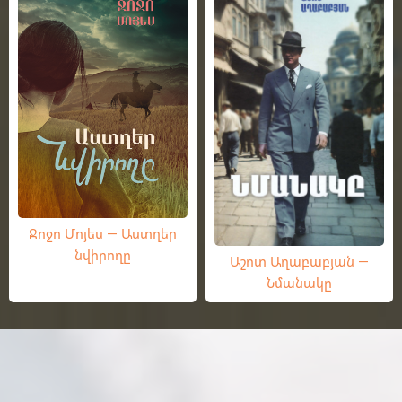
Ջոջո Մոյես — Աստղեր
նվիրողը
Աշոտ Աղաբաբյան —
Նմանակը