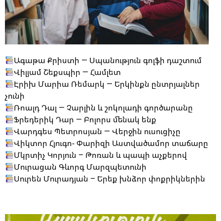
Ագաթա Քրիստի — Սպանություն գոլֆի դաշտում
Վիլյամ Շեքսպիր — Համլետ
Էրիխ Մարիա Ռեմարկ — Երկինքն ընտրյալներ
չունի
Ռոալդ Դալ — Չարլին և շոկոլադի գործարանը
Ֆրեդերիկ Դար — Բոլորս մենակ ենք
Վարդգես Պետրոսյան — Վերջին ուսուցիչը
Վիկտոր Հյուգո- Փարիզի Աստվածամոր տաճարը
Մկրտիչ Կորյուն – Թոռան և պապի աչքերով
Մուրացան Գևորգ Մարզպետունի
Սուրեն Մուրադյան – Երեք խնձոր փոքրիկներին