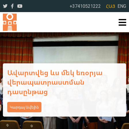
+37410521222
ՀԱՅ
ENG
Ավարտվեց Կոտայքի մարզի
դպրոցական
գրադարանավարների եռօրյա
վերապատրաստման
դասընթացի առաջին փուլը
Կարդալ Ավելին