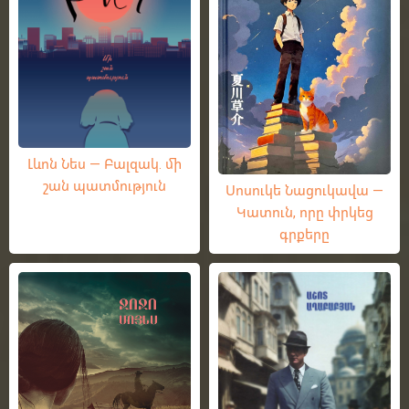
Լևոն Նես — Բալզակ. մի
շան պատմություն
Սոսուկե Նացուկավա —
Կատուն, որը փրկեց
գրքերը