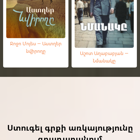
Ջոջո Մոյես — Աստղեր
նվիրողը
Աշոտ Աղաբաբյան —
Նմանակը
Ստուգել գրքի առկայությունը
գրադարանում