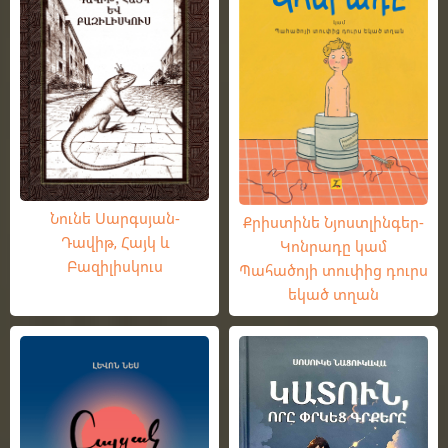
Նունե Սարգսյան-
Քրիստինե Նյոստլինգեր-
Դավիթ, Հայկ և
Կոնրադը կամ
Բազիլիսկուս
Պահածոյի տուփից դուրս
եկած տղան