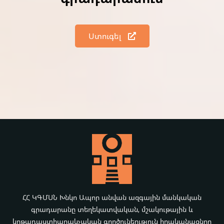
Ստուգել
ՀՀ ԿԳՄՍՆ Խնկո Ապոր անվան ազգային մանկական
գրադարանը տեղեկատվական, մշակութային և
կրթադաստիարակչական գործունեություն իրականացնող