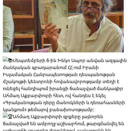
Սեպտեմբերի 6-ին Խնկո Ապոր անվան ազգային
մանկական գրադարանում ՀՀ-ում Իրանի
Իսլամական Հանրապետության դեսպանության
մշակույթի կենտրոնի հովանավորությամբ տեղի է
ունեցել հանդիպում իրանցի ճանաչված մանկագիր
Ահմադ Աքբարփուրի հետ, ով հանդես է եկել
«Գրականության դերը մանուկների և դեռահասների
կյանքում» թեմայով բանախոսությամբ։
Ահմադ Աքբարփուրի գրքերը լայնորեն
ճանաչված են ամբողջ աշխարհում, թարգմանվել են
աշխարհի տարբեր լեզուներով, լավագույնն են