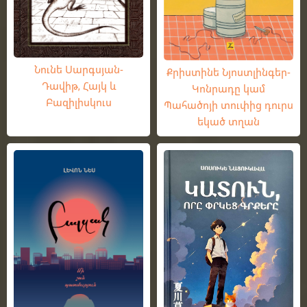
Նունե Սարգսյան-
Քրիստինե Նյոստլինգեր-
Դավիթ, Հայկ և
Կոնրադը կամ
Բազիլիսկուս
Պահածոյի տուփից դուրս
եկած տղան