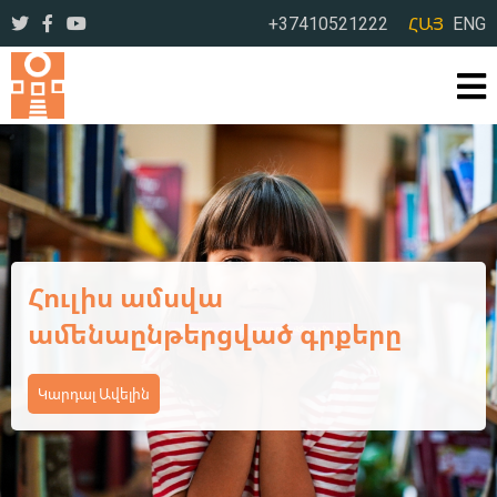
+37410521222
ՀԱՅ
ENG
Ամառային օրեր՝ լի
ընթերցանությամբ ու
բացահայտումներով
Կարդալ Ավելին