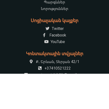
Պարգևներ
Նորություններ
Սոցիալական կայքեր
Twitter
Facebook
YouTube
Կոնտակտային տվյալներ
Ք․ Երևան, Տերյան 42/1
+37410521222
armenian.natchildlib@gmail.com
09:00-17:30 Հանգստյան օր՝ կիրակի
© 2026 «Խնկո Ապոր» անվան ազգային մանկական Գրադարան
by
HS Rocket