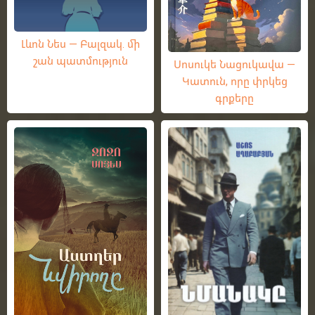
Լևոն Նես — Բալզակ. մի
շան պատմություն
Սոսուկե Նացուկավա —
Կատուն, որը փրկեց
գրքերը