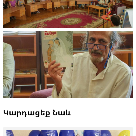
Կարդացեք Նաև