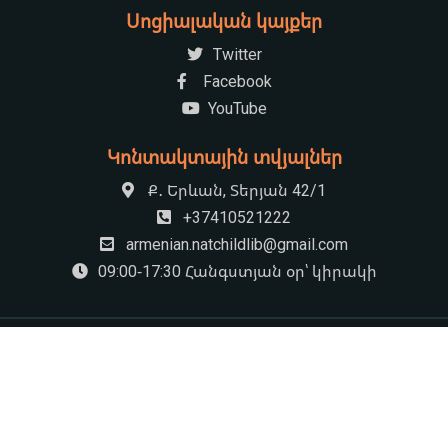
Սոցիալական կայքեր
Twitter
Facebook
YouTube
Կոնտակտային տվյալներ
Ք․ Երևան, Տերյան 42/1
+37410521222
armenian.natchildlib@gmail.com
09:00-17:30 Հանգստյան օր՝ կիրակի
© 2026 «Խնկո Ապոր» անվան ազգային մանկական Գրադարան
by
HS Rocket