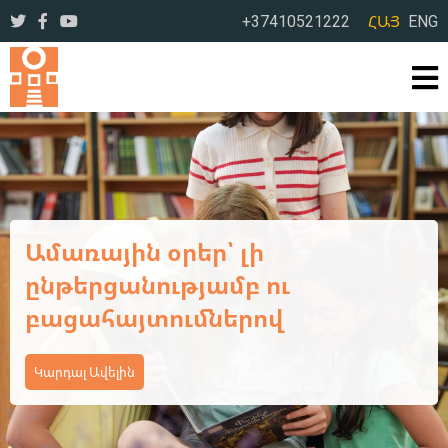
+37410521222
ՀԱՅ
ENG
Ամառային օրեր՝ լի
ընթերցանությամբ ու
բացահայտումներով
Կարդալ Ավելին