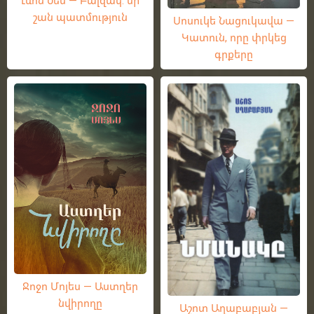
շան պատմություն
Սոսուկե Նացուկավա —
Կատուն, որը փրկեց
գրքերը
Ջոջո Մոյես — Աստղեր
նվիրողը
Աշոտ Աղաբաբյան —