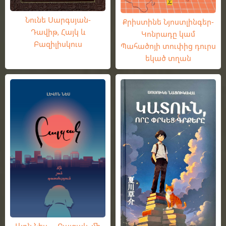
Նունե Սարգսյան-
Քրիստինե Նյոստլինգեր-
Դավիթ, Հայկ և
Կոնրադը կամ
Բազիլիսկուս
Պահածոյի տուփից դուրս
եկած տղան
Լևոն Նես — Բալզակ. մի