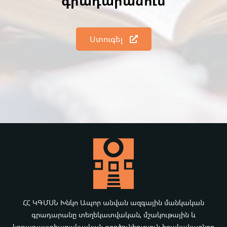
գրադարանում
Ստուգել
ՀՀ ԿԳՄՍՆ Խնկո Ապոր անվան ազգային մանկական
գրադարանը տեղեկատվական, մշակութային և
կրթադաստիարակչական գործունեություն իրականացնող