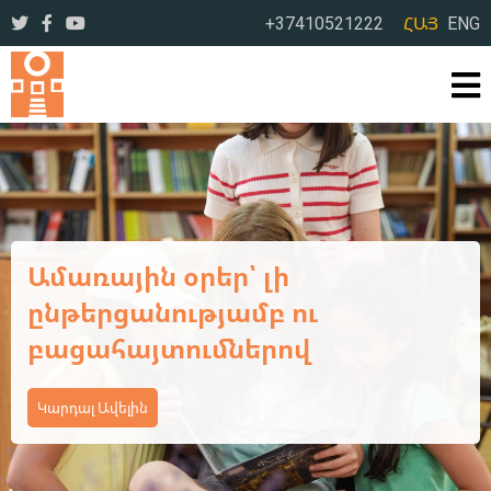
+37410521222
ՀԱՅ
ENG
Ամառային օրեր՝ լի
ընթերցանությամբ ու
բացահայտումներով
Կարդալ Ավելին