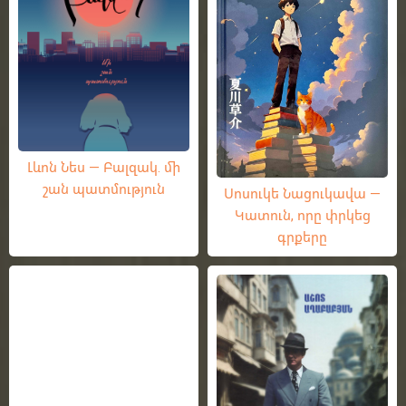
Լևոն Նես — Բալզակ. մի
շան պատմություն
Սոսուկե Նացուկավա —
Կատուն, որը փրկեց
գրքերը