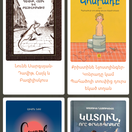
Նունե Սարգսյան-
Քրիստինե Նյոստլինգեր-
Դավիթ, Հայկ և
Կոնրադը կամ
Բազիլիսկուս
Պահածոյի տուփից դուրս
եկած տղան