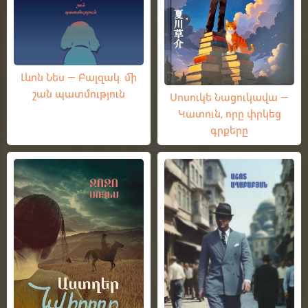
Լևոն Նես — Բալզակ. մի
շան պատմություն
Սոսուկե Նացուկավա —
Կատուն, որը փրկեց
գրքերը