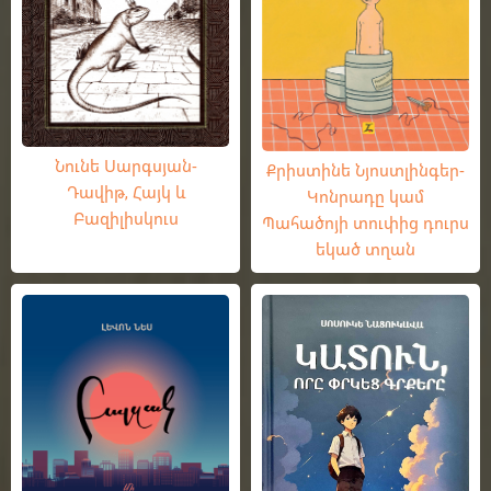
Նունե Սարգսյան-
Քրիստինե Նյոստլինգեր-
Դավիթ, Հայկ և
Կոնրադը կամ
Բազիլիսկուս
Պահածոյի տուփից դուրս
եկած տղան