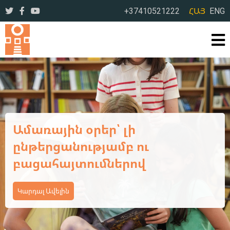
+37410521222
ՀԱՅ
ENG
Ամառային օրեր՝ լի
ընթերցանությամբ ու
բացահայտումներով
Կարդալ Ավելին