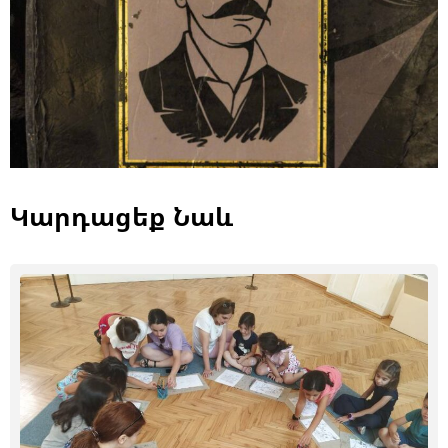
Կարդացեք Նաև