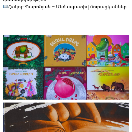
Հակոբ Պարոնյան – Մեծապատիվ մուրացկաններ