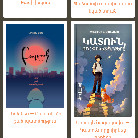
Բազիլիսկուս
Պահածոյի տուփից դուրս
եկած տղան
Լևոն Նես — Բալզակ. մի
շան պատմություն
Սոսուկե Նացուկավա —
Կատուն, որը փրկեց
գրքերը