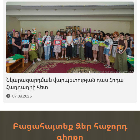
Նկարազարդման վարպետության դաս Հոդա
Հադդադիի հետ
07.08.2025
Բացահայտեք Ձեր հաջորդ
գիրքը