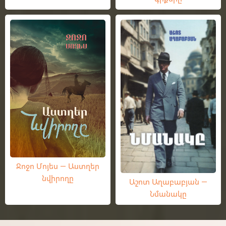
Ջոջո Մոյես — Աստղեր
նվիրողը
Աշոտ Աղաբաբյան —
Նմանակը