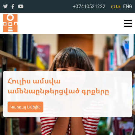
+37410521222
ՀԱՅ
ENG
Ամառային օրեր՝ լի
ընթերցանությամբ ու
բացահայտումներով
Կարդալ Ավելին