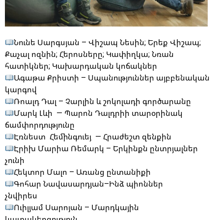
Նունե Սարգսյան – Վիշապ Նեսին; Երեք Վիշապ;
Քաչալ ոզնին; Հերոսները; Կափիղկա; Նռան
հատիկներ; Կախարդական կոճակներ
Ագաթա Քրիստի – Սպանություններ այբբենական
կարգով
Ռոալդ Դալ – Չարլին և շոկոլադի գործարանը
Մարկ Լևի — Պարոն Դալդրիի տարօրինակ
ճամփորդությունը
Էռնեստ Հեմինգուեյ — Հրաժեշտ զենքին
Էրիխ Մարիա Ռեմարկ – Երկինքն ընտրյալներ
չունի
Հեկտոր Մալո – Առանց ընտանիքի
Գոհար Նավասարդյան–Ինձ պիոններ
չնվիրես
Ուիլյամ Սարոյան – Մարդկային
կատակերգություն