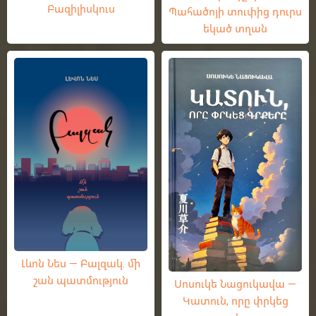
Բազիլիսկուս
Պահածոյի տուփից դուրս
եկած տղան
Լևոն Նես — Բալզակ. մի
շան պատմություն
Սոսուկե Նացուկավա —
Կատուն, որը փրկեց