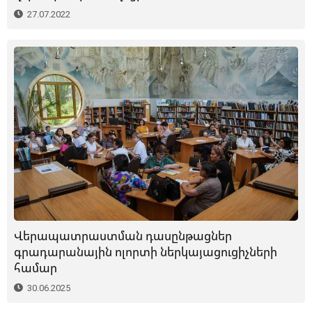
27.07.2022
Վերապատրաստման դասընթացներ
գրադարանային ոլորտի ներկայացուցիչների
համար
30.06.2025