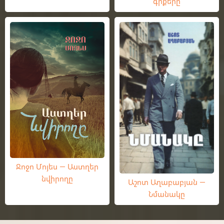
գրքերը
Ջոջո Մոյես — Աստղեր
նվիրողը
Աշոտ Աղաբաբյան —
Նմանակը