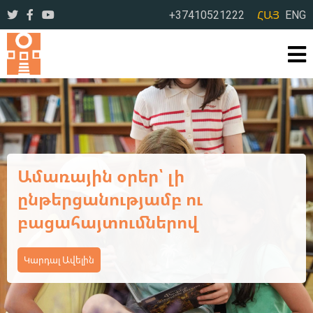
+37410521222
ՀԱՅ
ENG
Ավարտվեց ևս մեկ եռօրյա
վերապատրաստման
դասընթաց
Կարդալ Ավելին