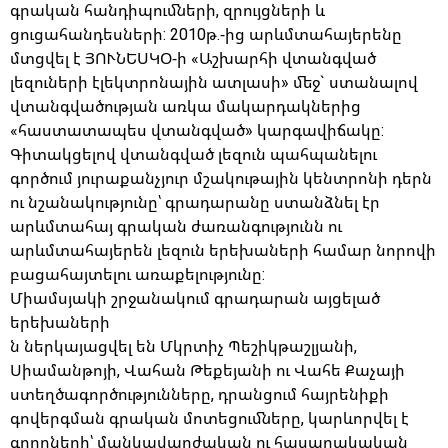
գրական հանդիպումների, զրույցների և
ցուցահանդեսների: 2010թ.-ից արևմտահայերենը
մտցվել է ՅՈՒՆԵՍԿՕ-ի «Աշխարհի վտանգված
լեզուների էլեկտրոնային ատլասի» մեջ` ստանալով
վտանգվածության առկա մակարդակներից
«հաստատապես վտանգված» կարգավիճակը:
Գիտակցելով վտանգված լեզուն պահպանելու
գործում յուրաքանչյուր մշակութային կենտրոնի դերն
ու նշանակությունը՝ գրադարանը ստանձնել էր
արևմտահայ գրական ժառանգությունն ու
արևմտահայերեն լեզուն երեխաների համար նորովի
բացահայտելու առաքելությունը:
Միամսյակի շրջանակում գրադարան այցելած
երեխաների
ն ներկայացվել են Մկրտիչ Պեշիկթաշլյանի,
Սիամանթոյի, Վահան Թեքեյանի ու Վահե Քաչայի
ստեղծագործությունները, դրանցում հայրենիքի
գովերգման գրական մոտեցումները, կարևորվել է
գրողների՝ մանկավարժական ու հասարակական