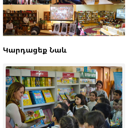
Կարդացեք Նաև