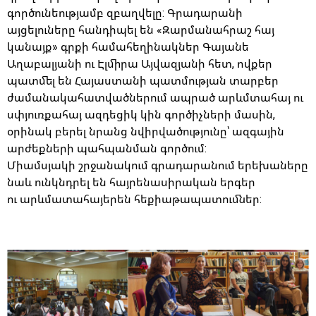
գործունեությամբ զբաղվելը: Գրադարանի
այցելուները հանդիպել են «Զարմանահրաշ հայ
կանայք» գրքի համահեղինակներ Գայանե
Աղաբալյանի ու Էլմիրա Այվազյանի հետ, ովքեր
պատմել են Հայաստանի պատմության տարբեր
ժամանակահատվածներում ապրած արևմտահայ ու
սփյուռքահայ ազդեցիկ կին գործիչների մասին,
օրինակ բերել նրանց նվիրվածությունը՝ ազգային
արժեքների պահպանման գործում:
Միամսյակի շրջանակում գրադարանում երեխաները
նաև ունկնդրել են հայրենասիրական երգեր
ու արևմատահայերեն հեքիաթապատումներ: