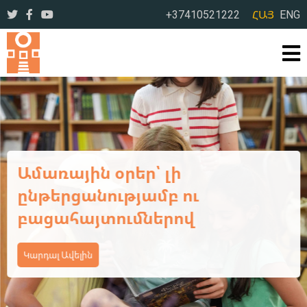
+37410521222
ՀԱՅ
ENG
Ամառային օրեր՝ լի
ընթերցանությամբ ու
բացահայտումներով
Կարդալ Ավելին