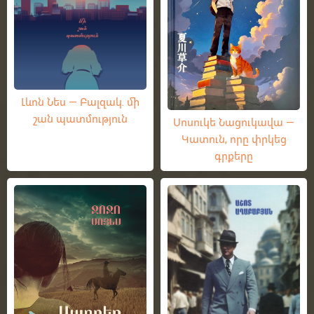
Լևոն Նես — Բալզակ. մի
շան պատմություն
Սոսուկե Նացուկավա —
Կատուն, որը փրկեց
գրքերը