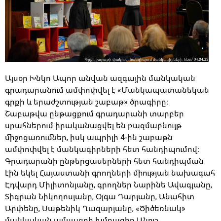
Այսօր Խնկո Ապոր անվան ազգային մանկական
գրադարանում ամփոփվել է «Մանկապատանեկան
գրքի և երաժշտության շաբաթ» ծրագիրը։
Շաբաթվա ընթացքում գրադարանի տարբեր
սրահներում իրականացվել են բազմաբնույթ
միջոցառումներ, իսկ ապրիլի 4-ին շաբաթն
ամփոփվել է մանկագիրների հետ հանդիպումով։
Գրադարանի ընթերցասերների հետ հանդիպման
էին եկել Հայաստանի գրողների միության նախագահ
Էդվարդ Միլիտոնյանը, գրողներ Նարինե Ավագյանը,
Տիգրան Նիկողոսյանը, Օլգա Դարյանը, Անահիտ
Արփենը, Սաթենիկ Ղազարյանը, «Ծիծեռնակ»
մանկական ամսագրի խմբագիր Անուշ