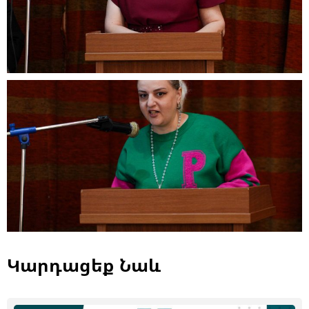
Կարդացեք Նաև