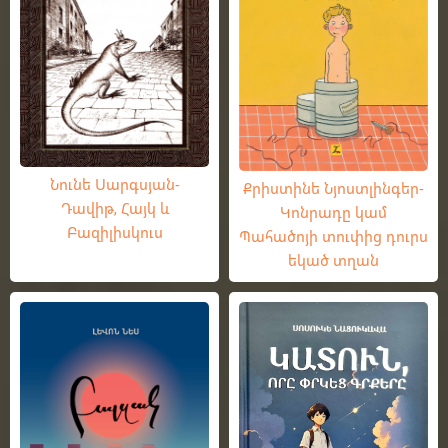
Նունե Սարգսյան-
Քրիստինե Նյոստլինգեր-
Դավիթ, Հայկ և
Կոնրադը կամ
Բազիլիսկուս
Պահածոյի տուփից դուրս
եկած տղան