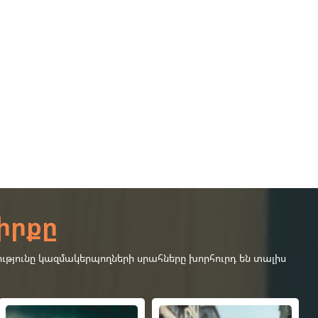
իրքը
ւթյունը կազմակերպողների սրահները խորհուրդ են տալիս