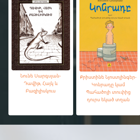
Նունե Սարգսյան-
Քրիստինե Նյոստլինգեր-
Դավիթ, Հայկ և
Կոնրադը կամ
Բազիլիսկուս
Պահածոյի տուփից
դուրս եկած տղան