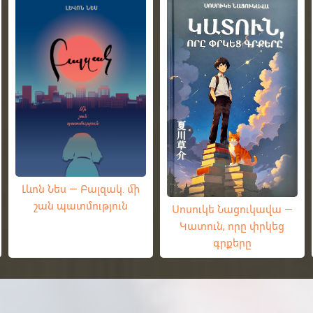
Լևոն Նես — Բալզակ. մի
շան պատմություն
Սոսուկե Նացուկավա —
Կատուն, որը փրկեց
գրքերը