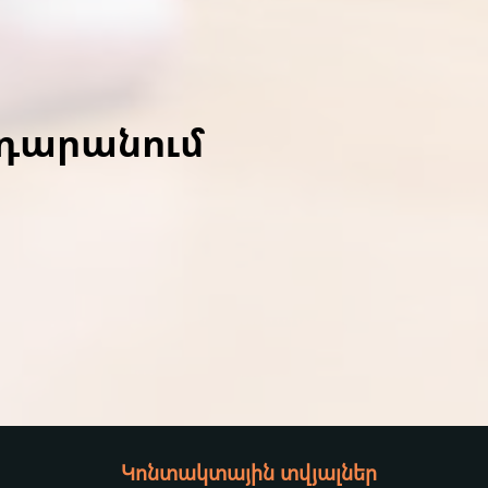
ադարանում
Կոնտակտային տվյալներ