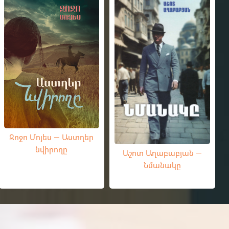
Ջոջո Մոյես — Աստղեր
նվիրողը
Աշոտ Աղաբաբյան —
Նմանակը