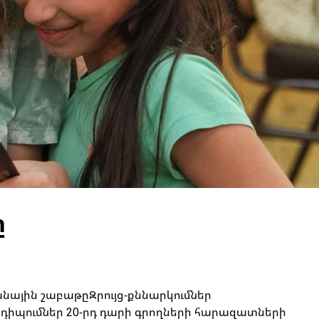
ը
ային շաբաթըԶրույց-քննարկումներ
դիպումներ 20-րդ դարի գրողների հարազատների