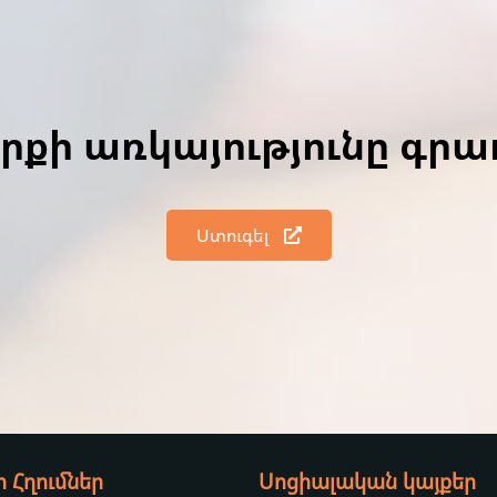
գրքի առկայությունը գր
Ստուգել
Հղումներ
Սոցիալական կայքեր