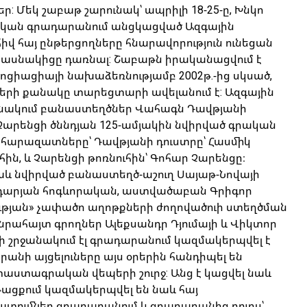
ր: Մեկ շաբաթ շարունակ՝ ապրիլի 18-25-ը, Խնկո
կան գրադարանում անցկացված Ազգային
վ հայ ընթերցողները հնարավորություն ունեցան
 մասնակիցը դառնալ: Շաբաթն իրականացվում է
ցիացիայի նախաձեռնությամբ 2002թ.-ից սկսած,
րի քանակը տարեցտարի ավելանում է: Ազգային
նակում բանաստեղծներ Վահագն Դավթյանի
 Չարենցի ծննդյան 125-ամյակին նվիրված գրական
նց հարազատները՝ Դավթյանի դուստրը՝ Հասմիկ
ւհին, և Չարենցի թոռնուհին՝ Գոհար Չարենցը։
նաև նվիրված բանաստեղծ-աշուղ Սայաթ-Նովայի
նադարյան հոգևորական, աստվածաբան Գրիգոր
ւթյան» չափածո աղոթքների ժողովածուի ստեղծման
նրահայտ գրողներ Ալեքսանդր Դյումայի և Վիկտոր
երի շրջանակում էլ գրադարանում կազմակերպվել է
անի այցելուները այս օրերին հանդիպել են
փաստագրական վեպերի շուրջ: Անց է կացվել նաև
թացքում կազմակերպվել են նաև հայ
ատումներ գրադարանում և գրադարանից դուրս՝