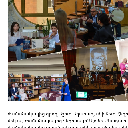
ժամանակակից գրող Աշոտ Աղաբաբյանի հետ: Հեղին
մեկ այլ ժամանակակից հեղինակի՝ Սյունե Սևադայի 
ժամանակակից գրողների գրքային ցուցահանդեսնե