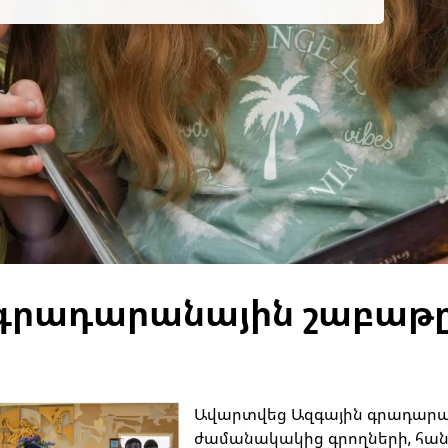
 գրադարանային շաբաթ
Ավարտվեց Ազգային գրադարան
ժամանակակից գրողների, հան