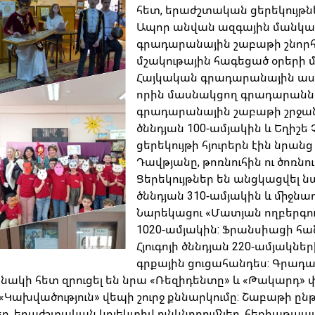
հետ, երաժշտական ցերեկույթնե
Ապոր անվան ազգային մանկա
գրադարանային շաբաթի շնորհի
մշակութային հագեցած օրերի
Հայկական գրադարանային ասո
որին մասնակցող գրադարաննե
գրադարանային շաբաթի շրջա
ծննդյան 100-ամյակին և Եղիշե
ցերեկույթի հյուրերն էին նրա
Դավթյանը, թոռնուհին ու ծոռնո
Ցերեկույթներ են անցկացվել 
ծննդյան 310-ամյակին և միջ
Նարեկացու «Մատյան ողբերգո
1020-ամյակին: Ֆրանսիացի հա
Հյուգոյի ծննդյան 220-ամյակն
գրքային ցուցահանդես: Գրադար
ակի հետ զրուցել են նրա «Ռեզիդենտը» և «Թակարդ» 
«Կախվածություն» վեպի շուրջ քննարկումը: Շաբաթի ըն
ր, երաժշտական կոլեկտիվ ունկնդրումներ, հեքիաթապ