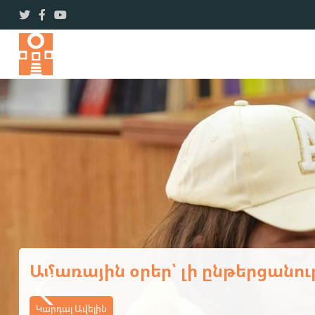
Ավարտվեց ևս մեկ եռօրյա վ
Կարդալ Ավելին