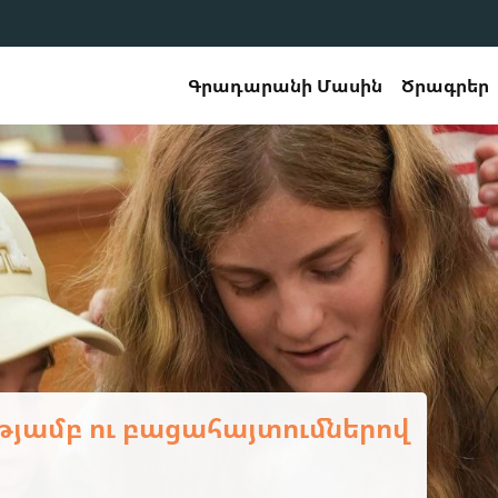
Գրադարանի Մասին
Ծրագրեր
երապատրաստման դասընթաց