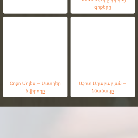
գրքերը
Ջոջո Մոյես — Աստղեր
Աշոտ Աղաբաբյան —
նվիրողը
Նմանակը