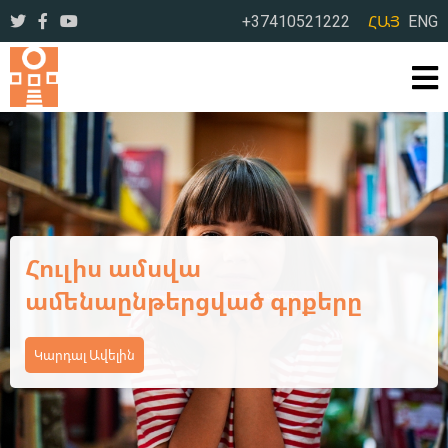
+37410521222
ՀԱՅ
ENG
Ամառային օրեր՝ լի
ընթերցանությամբ ու
բացահայտումներով
Կարդալ Ավելին