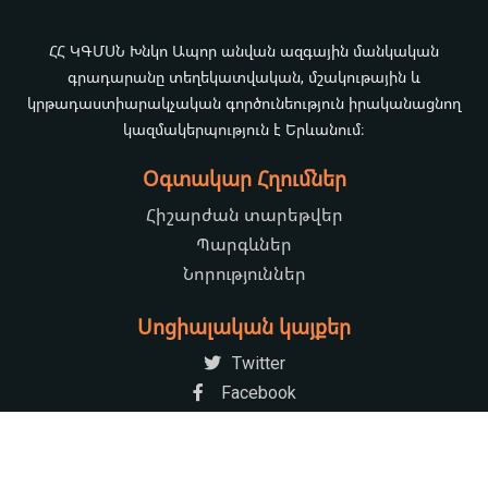
ՀՀ ԿԳՄՍՆ Խնկո Ապոր անվան ազգային մանկական
գրադարանը տեղեկատվական, մշակութային և
կրթադաստիարակչական գործունեություն իրականացնող
կազմակերպություն է Երևանում։
Օգտակար Հղումներ
Հիշարժան տարեթվեր
Պարգևներ
Նորություններ
Սոցիալական կայքեր
Twitter
Facebook
YouTube
Կոնտակտային տվյալներ