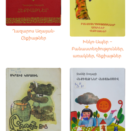
Ղազարոս Աղայան-
Հեքիաթներ
Խնկո-Ապեր –
Բանաստեղծություններ,
առակներ, հեքիաթներ