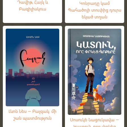
Դավիթ, Հայկ և
Կոնրադը կամ
Բազիլիսկուս
Պահածոյի տուփից դուրս
եկած տղան
Լևոն Նես — Բալզակ. մի
շան պատմություն
Սոսուկե Նացուկավա —
Կատուն, որը փրկեց