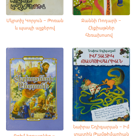
Ջաննի Ռոդարի –
Մկրտիչ Կորյուն – Թոռան
Հեքիաթներ
և պապի աչքերով
հեռախոսով
Նաիրա Եդիգարյան – Իմ
տատիկ Թամթիմարիան
Գրիմ եղբայրներ –