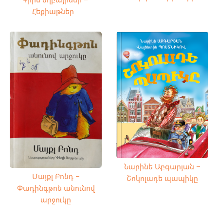
Հեքիաթներ
Նարինե Աբգարյան –
Մայքլ Բոնդ –
Շոկոլադե պապիկը
Փադինգթոն անունով
արջուկը