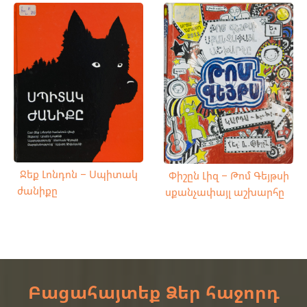
Ջեք Լոնդոն – Սպիտակ
Փիշըն Լիզ – Թոմ Գեյթսի
ժանիքը
սքանչափայլ աշխարհը
Բացահայտեք Ձեր հաջորդ