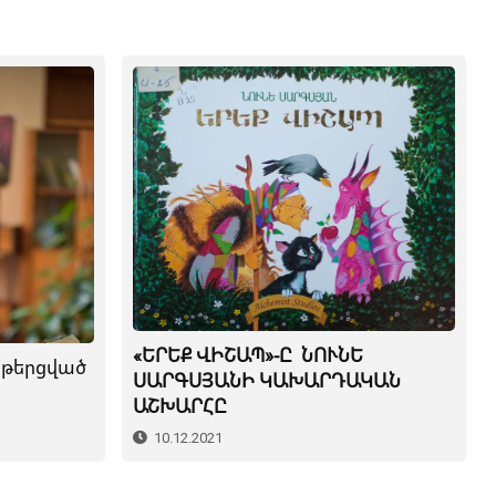
«ԵՐԵՔ ՎԻՇԱՊ»-Ը ՆՈՒՆԵ
նթերցված
ՍԱՐԳՍՅԱՆԻ ԿԱԽԱՐԴԱԿԱՆ
ԱՇԽԱՐՀԸ
10.12.2021