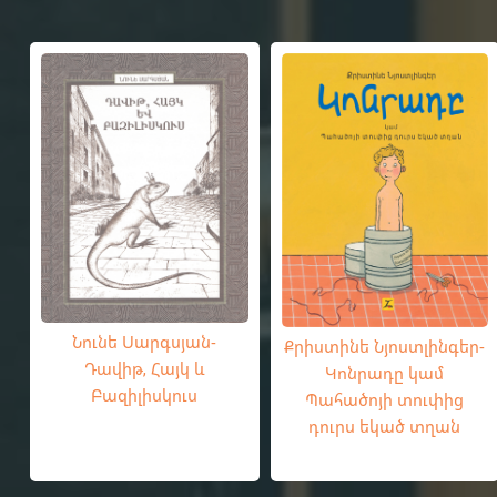
Նունե Սարգսյան-
Քրիստինե Նյոստլինգեր-
Դավիթ, Հայկ և
Կոնրադը կամ
Բազիլիսկուս
Պահածոյի տուփից
դուրս եկած տղան