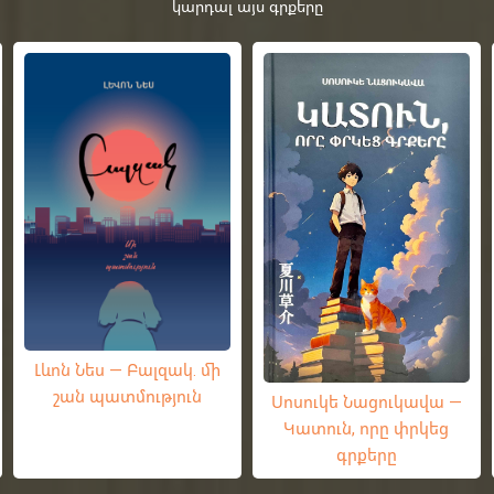
կարդալ այս գրքերը
Լևոն Նես — Բալզակ. մի
շան պատմություն
Սոսուկե Նացուկավա —
Կատուն, որը փրկեց
գրքերը