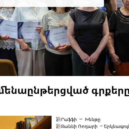
մենաընթերցված գրքեր
Րաֆֆի — Խենթը
Ջաննի Ռոդարի – Երկնագույ