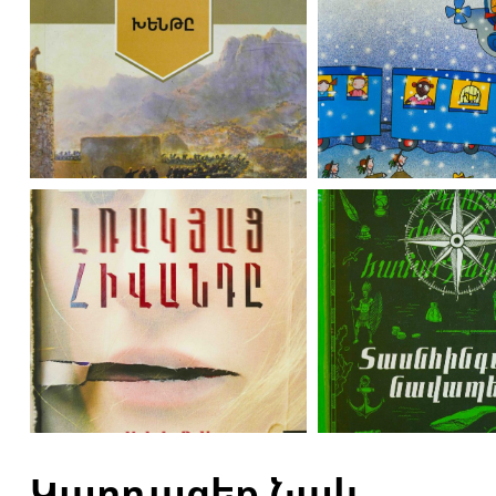
Կարդացեք Նաև