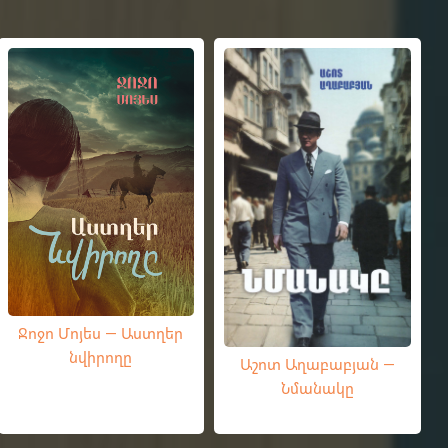
Ջոջո Մոյես — Աստղեր
նվիրողը
Աշոտ Աղաբաբյան —
Նմանակը