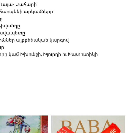
ւ Լալա- Մահարի
ւնհաուզենի արկածները
տամբուլի բիճը
 հիվանդը
նհինգամյա նավապետը
թյուններ այբբենական կարգով
կան հեքիաթներ
րը կամ Խխունջի, Խլուրդի ու Խատուտիկի