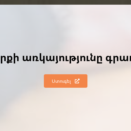
գրքի առկայությունը գր
Ստուգել