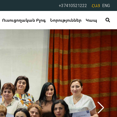
+37410521222
ՀԱՅ
ENG
Ուսուցողական Բլոգ
Նորություններ
Կապ
ռօրյա վերապատրաստման