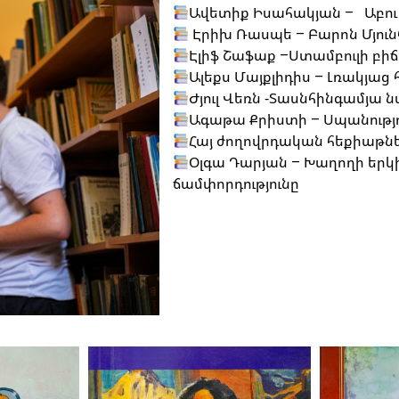
Ավետիք Իսահակյան – Աբո
Էրիխ Ռասպե – Բարոն Մյո
Էլիֆ Շաֆաք –Ս
Ալեքս Մայքլիդիս – Լռակյաց
Ժյուլ Վեռն -Տաս
Ագաթա Քրիստի – Սպանու
Հայ ժողովրդա
Օլգա Դարյան – Խաղողի երկի
ճամփորդությունը