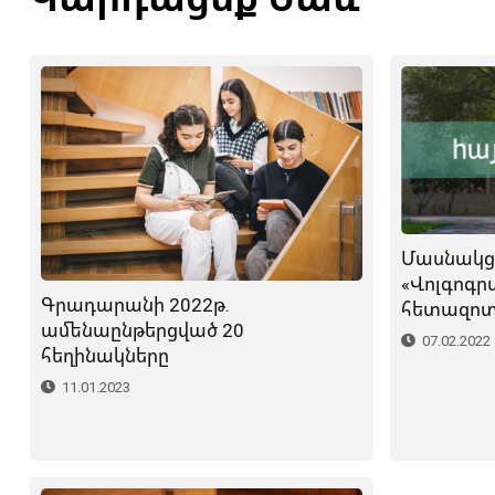
Մասնակց
«Վոլգոգր
Գրադարանի 2022թ.
հետազոտ
ամենաընթերցված 20
07.02.2022
հեղինակները
11.01.2023