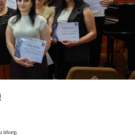
ը
ն նետը