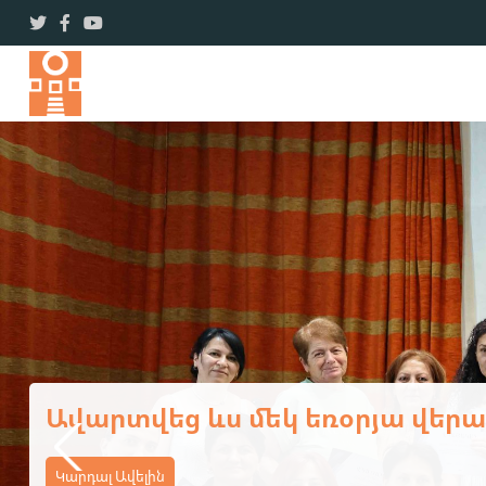
Ավարտվեց Կոտայքի մարզի դ
դասընթացի առաջին փուլը