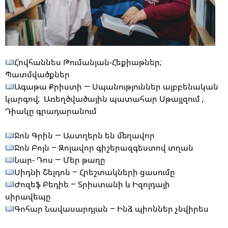
Հովհաննես Թումանյան-Հեքիաթներ;
Պատմվածքներ
Ագաթա Քրիստի — Սպանություններ այբբենական
կարգով; Առեղծվածային պատահար Սթայլզում ;
Դիակը գրադարանում
Ջոն Գրին — Աստղերն են մեղավոր
Ջոն Բոյն – Զոլավոր գիշերազգեստով տղան
Նար- Դոս — Մեր թաղը
Սիդնի Շելդոն – Հրեշտակների ցասումը
Ժոզեֆ Բեդիե – Տրիստանի և Իզոլդայի
սիրավեպը
Գոհար Նավասարդյան – Ինձ պիոններ չնվիրես