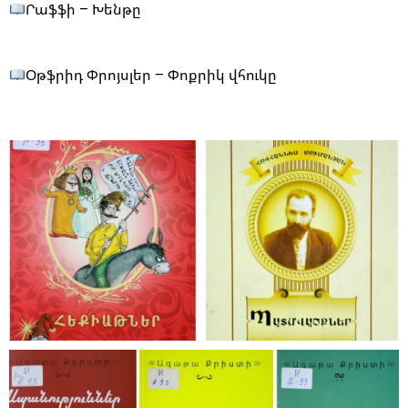
Րաֆֆի – Խենթը
Օթֆրիդ Փրոյսլեր – Փոքրիկ վհուկը