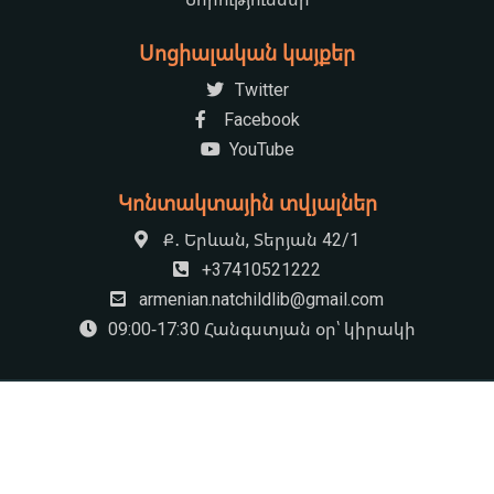
Սոցիալական կայքեր
Twitter
Facebook
YouTube
Կոնտակտային տվյալներ
Ք․ Երևան, Տերյան 42/1
+37410521222
armenian.natchildlib@gmail.com
09:00-17:30 Հանգստյան օր՝ կիրակի
© 2026 «Խնկո Ապոր» անվան ազգային մանկական Գրադարան
by
HS Rocket