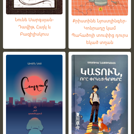
Նունե Սարգսյան-
Քրիստինե Նյոստլինգեր-
Դավիթ, Հայկ և
Կոնրադը կամ
Բազիլիսկուս
Պահածոյի տուփից դուրս
եկած տղան