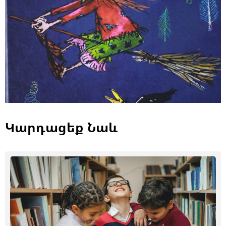
Կարդացեք Նաև