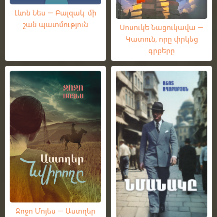
Լևոն Նես — Բալզակ. մի
շան պատմություն
Սոսուկե Նացուկավա —
Կատուն, որը փրկեց
գրքերը
Ջոջո Մոյես — Աստղեր