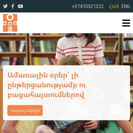
+37410521222
ՀԱՅ
ENG
Ավարտվեց ևս մեկ եռօրյա
վերապատրաստման
դասընթաց
Կարդալ Ավելին