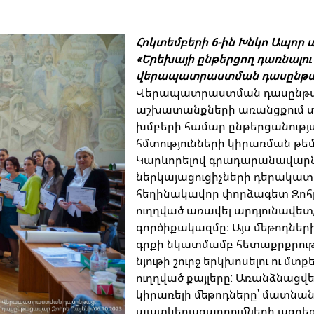
Հոկտեմբերի 6-ին Խնկո Ապոր
«Երեխայի ընթերցող դառնալո
վերապատրաստման դասընթացի
Վերապատրաստման դասընթաց
աշխատանքների առանցքում տ
խմբերի համար ընթերցանությ
հմտությունների կիրառման թեմ
Կարևորելով գրադարանավարն
ներկայացուցիչների դերակատ
հեղինակավոր փորձագետ Զոհրե
ուղղված առավել արդյունավետ, 
գործիքակազմը։ Այս մեթոդներ
գրքի նկատմամբ հետաքրքրու
նյութի շուրջ երկխոսելու ու 
ուղղված քայլերը: Առանձնացվե
կիրառելի մեթոդները՝ մատնան
պատկերազարդումների ազդեցո