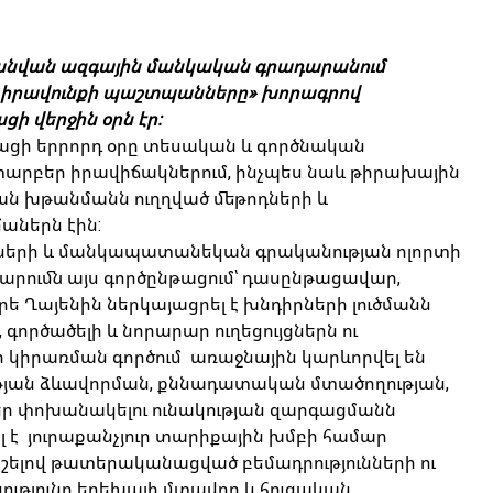
 անվան ազգային մանկական գրադարանում
ւ իրավունքի պաշտպանները» խորագրով
 վերջին օրն էր:
ի երրորդ օրը տեսական և գործնական
արբեր իրավիճակներում, ինչպես նաև թիրախային
ան խթանմանն ուղղված մեթոդների և
աներն էին:
երի և մանկապատանեկան գրականության ոլորտի
արումն այս գործընթացում՝ դասընթացավար,
 Ղայենին ներկայացրել է խնդիրների լուծմանն
գործածելի և նորարար ուղեցույցներն ու
ի կիրառման գործում առաջնային կարևորվել են
թյան ձևավորման, քննադատական մտածողության,
մտքեր փոխանակելու ունակության զարգացմանն
լ է յուրաքանչյուր տարիքային խմբի համար
շելով թատերականացված բեմադրությունների ու
ւթյունը երեխայի մտավոր և հուզական