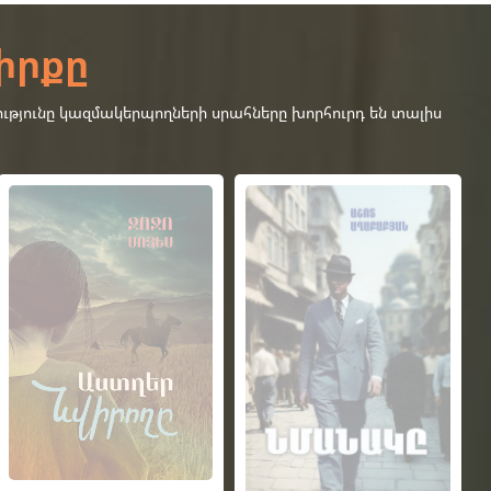
իրքը
ւթյունը կազմակերպողների սրահները խորհուրդ են տալիս