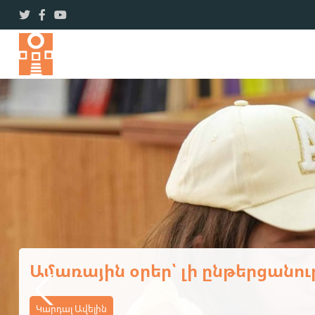
Ավարտվեց ևս մեկ եռօրյա վ
Կարդալ Ավելին