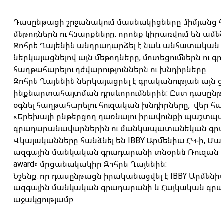
Դասընթացի շրջանակում մասնակիցները միմյանց հ
մեթոդներն ու հնարքները, որոնք կիրառվում են ա
Զոհրե Ղայենին անդրադարձել է նաև անհատական խ
ներկայացնելով այն մեթոդները, մոտեցումներն ու 
հաղթահարելու դժվարություններն ու խնդիրները:
Զոհրե Ղայենին ներկայացրել է գրականության այն
ինքնարտահայտման դրսևորումներին: Ըստ դասըն
օգնել հաղթահարելու հուզական խնդիրները, վեր հան
«Երեխայի ընթերցող դառնալու իրավունքի պաշ
գրադարանավարներին ու մանկապատանեկան գրակա
Վկայականները հանձնել են IBBY Արմենիա ՀԿ-ի,
ազգային մանկական գրադարանի տնօրեն Ռուզան Տո
award» մրցանակակիր Զոհրե Ղայենին:
Նշենք, որ դասընթացն իրականացվել է IBBY Արմե
ազգային մանկական գրադարանի և Հայկական գրադար
աջակցությամբ: