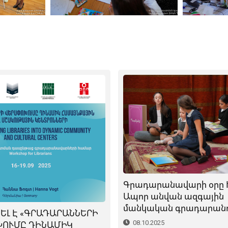
Գրադարանավարի օրը 
Ապոր անվան ազգային
մանկական գրադարանո
ԵԼ Է «ԳՐԱԴԱՐԱՆՆԵՐԻ
08.10.2025
ՈՒՄԸ ԴԻՆԱՄԻԿ