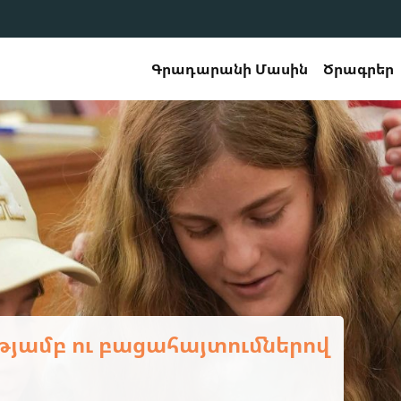
Գրադարանի Մասին
Ծրագրեր
երապատրաստման դասընթաց