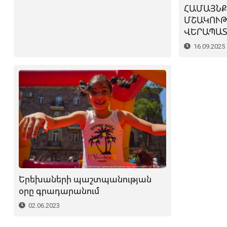
ՀԱՄԱՅՆՔ
ՄՇԱԿՈՒԹ
ՎԵՐԱՊԱՏ
16.09.2025
Երեխաների պաշտպանության
օրը գրադարանում
02.06.2023