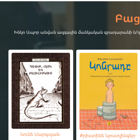
Բաց
Խնկո Ապոր անվան ազգային մանկական գրադարանի ն/դ-4-
Նունե Սարգսյան-
Քրիստինե Նյոստլինգեր-