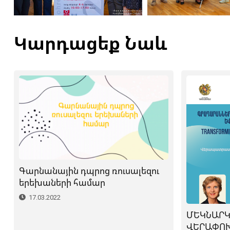
Կարդացեք Նաև
Գարնանային դպրոց ռուսալեզու
երեխաների համար
17.03.2022
ՄԵԿՆԱՐԿ
ՎԵՐԱՓՈԽ