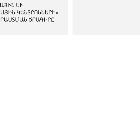
ԱՅԻՆ ԵՒ
ԱՅԻՆ ԿԵՆՏՐՈՆՆԵՐԻ»
ՐԱՍՏՄԱՆ ԾՐԱԳԻՐԸ