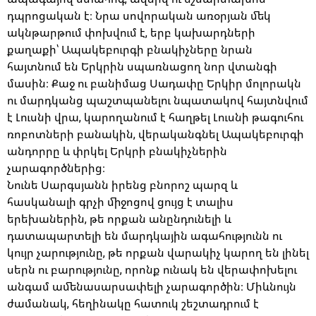
դպրոցական է։ Նրա սովորական առօրյան մեկ
ակնթարթում փոխվում է, երբ կախարդների
քաղաքի՝ Ապակեբուրգի բնակիչները նրան
հայտնում են Երկրին սպառնացող նոր վտանգի
մասին։ Քաջ ու բանիմաց Սադափը Երկիր մոլորակն
ու մարդկանց պաշտպանելու նպատակով հայտնվում
է Լուսնի վրա, կարողանում է հաղթել Լուսնի թագուհու
ռոբոտների բանակին, վերականգնել Ապակեբուրգի
անդորրը և փրկել Երկրի բնակիչներին
չարագործներից։
Նունե Սարգսյանն իրենց բնորոշ պարզ և
հասկանալի գրչի միջոցով ցույց է տալիս
երեխաներին, թե որքան անընդունելի և
դատապարտելի են մարդկային ագահությունն ու
կույր չարությունը, թե որքան վարակիչ կարող են լինել
սերն ու բարությունը, որոնք ունակ են վերափոխելու
անգամ ամենասարսափելի չարագործին։ Միևնույն
ժամանակ, հեղինակը հատուկ շեշտադրում է