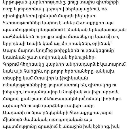
կրթության կարևորությունը, ցույց տալիս գիտելիքի
ուժը և յուրօրինակ կերպով ներկայացնում, թե
գիտելիքներով զինված մարդն ինչպիսի
հերոսություններ կարող է անել։ Հետաքրքիր այս
պատմությունը ընդլայնում է մանկան երևակայության
սահմաններն ու թույլ տալիս մտածել, որ կգա մի օր,
երբ դեպի Լուսին կամ այլ մոլորակներ, օրինակ՝
Մարս մարդու կողմից թռիչքներն ու բնակեցումը
կդառնան շատ սովորական երևույթներ։
Գրքում հեղինակը կարևոր անդրադարձ է կատարում
նաև այն հարցին, որ բոլոր երեխաները, անկախ
տեսքից կամ մտավոր և ֆիզիկական
ունակություններից, յուրահատուկ են, գիտակից ու
խելացի, տաղանդավոր և նույնիսկ «ավելի արթուն
մտքով, քան շատ մեծահասակներ»՝ ունակ փոխելու
աշխարհն ու այն դարձնելու ավելի լավը։
Սադափի ու նրա ընկերների հետաքրքրաշարժ,
միևնույն ժամանակ ուսուցողական այս
պատմությունը գրավում է առաջին իսկ էջերից, իսկ