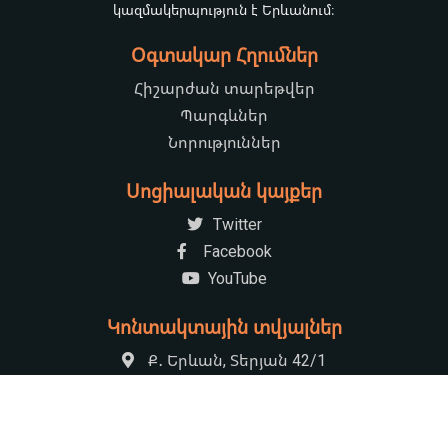
կազմակերպություն է Երևանում։
Օգտակար Հղումներ
Հիշարժան տարեթվեր
Պարգևներ
Նորություններ
Սոցիալական կայքեր
Twitter
Facebook
YouTube
Կոնտակտային տվյալներ
Ք․ Երևան, Տերյան 42/1
+37410521222
armenian.natchildlib@gmail.com
09:00-17:30 Հանգստյան օր՝ կիրակի