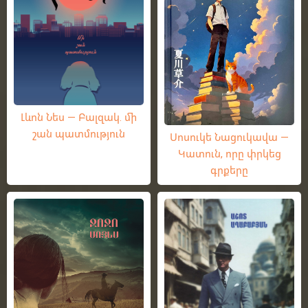
Լևոն Նես — Բալզակ. մի
շան պատմություն
Սոսուկե Նացուկավա —
Կատուն, որը փրկեց
գրքերը