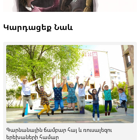
Կարդացեք Նաև
Գարնանային ճամբար հայ և ռուսալեզու
երեխաների համար