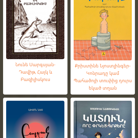
Նունե Սարգսյան-
Քրիստինե Նյոստլինգեր-
Դավիթ, Հայկ և
Կոնրադը կամ
Բազիլիսկուս
Պահածոյի տուփից դուրս
եկած տղան