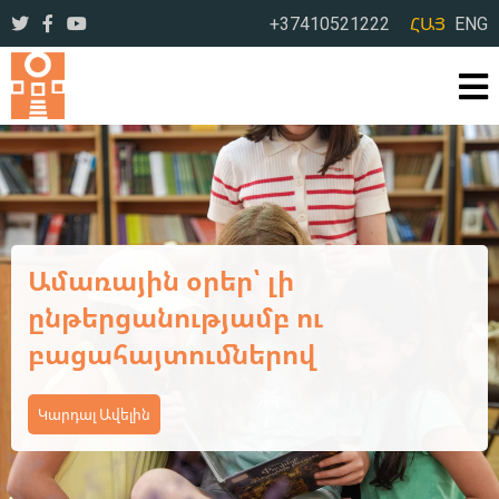
+37410521222
ՀԱՅ
ENG
Ամառային օրեր՝ լի
ընթերցանությամբ ու
բացահայտումներով
Կարդալ Ավելին