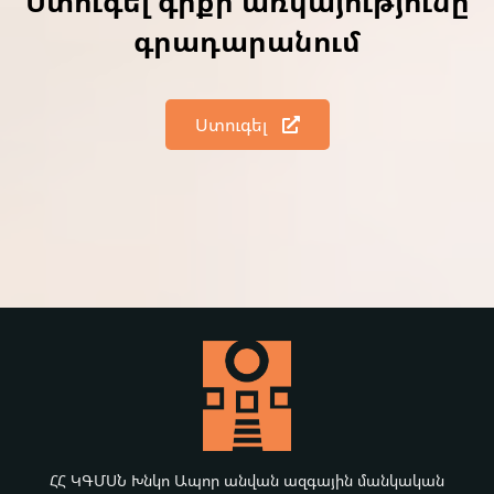
Ստուգել գրքի առկայությունը
գրադարանում
Ստուգել
ՀՀ ԿԳՄՍՆ Խնկո Ապոր անվան ազգային մանկական