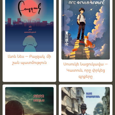
Լևոն Նես — Բալզակ. մի
շան պատմություն
Սոսուկե Նացուկավա —
Կատուն, որը փրկեց
գրքերը