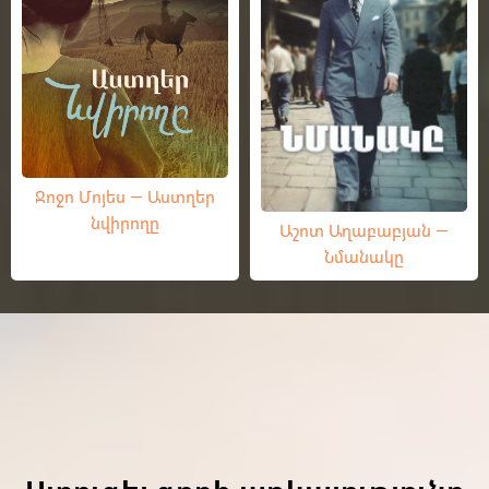
Ջոջո Մոյես — Աստղեր
նվիրողը
Աշոտ Աղաբաբյան —
Նմանակը