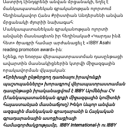
Աստրիդ Լինդգրենի անվան մրցանակի, եղել է
մանկապատանեկան գրականության ոլորտում
հեղինակավոր Հանս Քրիստիան Անդերսենի անվան
մրցանակի ժյուրիի նախագահ:
Մանկապատանեկան գրականության ոլորտի
անվանի մասնագետն իր հեղինակած «Կարդա ինձ
հետ» ծրագրի համար արժանացել է «IBBY Asahi
reading promotion award»-ին:
Նշենք, որ եռօրյա վերապատրաստման դասընթացի
ավարտին մասնակիցներին կտրվի միջազգային
որակավորման վկայական:
«Երեխայի ընթերցող դառնալու իրավունքի
պաշտպանները» խորագրով վերապատրաստաման
դասընթացն իրականացվում է IBBY Արմենիա ՀԿ
(Մանկապատանեկան գրքի միջազգային կոմիտեի
հայաստանյան մասնաճյուղ) Խնկո Ապոր անվան
ազգային մանկական գրադարանի և Հայկական
գրադարանային ասոցիացիայի
համագործակցությամբ, IBBY International-ի ու IBBY