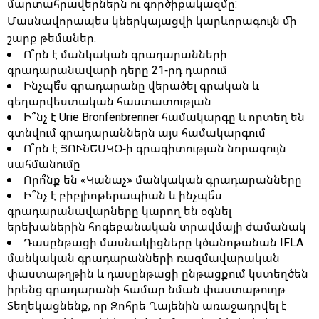
մարտահրավերներն ու գործիքակազմը:
Մասնավորապես կներկայացվի կարևորագույն մի
շարք թեմաներ.
Ո՞րն է մանկական գրադարանների
գրադարանավարի դերը 21-րդ դարում
Ինչպե՞ս գրադարանը վերածել գրական և
գեղարվեստական հաստատության
Ի՞նչ է Urie Bronfenbrenner համակարգը և որտեղ են
գտնվում գրադարաններն այս համակարգում
Ո՞րն է ՅՈՒՆԵՍԿՕ-ի գրագիտության նորագույն
սահմանումը
Որո՞նք են «Կանաչ» մանկական գրադարանները
Ի՞նչ է բիբլիոթերապիան և ինչպե՞ս
գրադարանավարները կարող են օգնել
երեխաներին հոգեբանական տրավմայի ժամանակ
Դասընթացի մասնակիցները կծանոթանան IFLA
մանկական գրադարանների ռազմավարական
փաստաթղթին և դասընթացի ընթացքում կստեղծեն
իրենց գրադարանի համար նման փաստաթուղթ
Տեղեկացնենք, որ Զոհրե Ղայենին առաջադրվել է