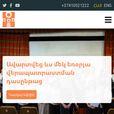
+37410521222
ՀԱՅ
ENG
Ավարտվեց Կոտայքի մարզի
դպրոցական
գրադարանավարների եռօրյա
վերապատրաստման
դասընթացի առաջին փուլը
Կարդալ Ավելին