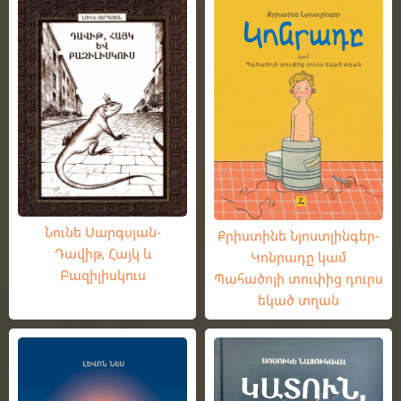
Նունե Սարգսյան-
Քրիստինե Նյոստլինգեր-
Դավիթ, Հայկ և
Կոնրադը կամ
Բազիլիսկուս
Պահածոյի տուփից դուրս
եկած տղան