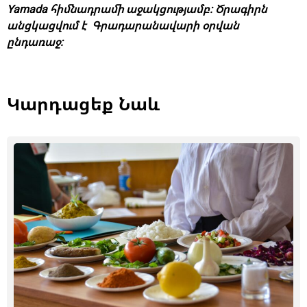
Yamada հիմնադրամի աջակցությամբ: Ծրագիրն
անցկացվում է Գրադարանավարի օրվան
ընդառաջ:
Կարդացեք Նաև