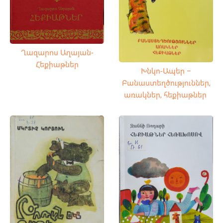
Ղազարոս Աղայան-
Հեքիաթներ
Խնկո-Ապեր –
Բանաստեղծություններ,
առակներ, հեքիաթներ