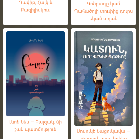
Դավիթ, Հայկ և
Կոնրադը կամ
Բազիլիսկուս
Պահածոյի տուփից դուրս
եկած տղան
Լևոն Նես — Բալզակ. մի
շան պատմություն
Սոսուկե Նացուկավա —
Կատուն, որը փրկեց