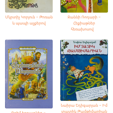
Ջաննի Ռոդարի –
Մկրտիչ Կորյուն – Թոռան
Հեքիաթներ
և պապի աչքերով
հեռախոսով
Նաիրա Եդիգարյան – Իմ
տատիկ Թամթիմարիան
Գրիմ եղբայրներ –