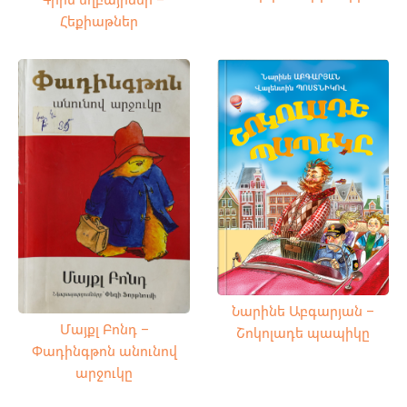
Հեքիաթներ
Նարինե Աբգարյան –
Մայքլ Բոնդ –
Շոկոլադե պապիկը
Փադինգթոն անունով
արջուկը