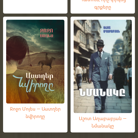
գրքերը
Ջոջո Մոյես — Աստղեր
նվիրողը
Աշոտ Աղաբաբյան —
Նմանակը