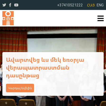
+37410521222
ՀԱՅ
ENG
Ավարտվեց Կոտայքի մարզի
դպրոցական
գրադարանավարների եռօրյա
վերապատրաստման
դասընթացի առաջին փուլը
Կարդալ Ավելին