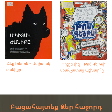
Ջեք Լոնդոն – Սպիտակ
Փիշըն Լիզ – Թոմ Գեյթսի
ժանիքը
սքանչափայլ աշխարհը
Բացահայտեք Ձեր հաջորդ