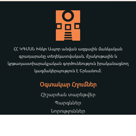
ՀՀ ԿԳՄՍՆ Խնկո Ապոր անվան ազգային մանկական
գրադարանը տեղեկատվական, մշակութային և
կրթադաստիարակչական գործունեություն իրականացնող
կազմակերպություն է Երևանում։
Օգտակար Հղումներ
Հիշարժան տարեթվեր
Պարգևներ
Նորություններ
Սոցիալական կայքեր
Twitter