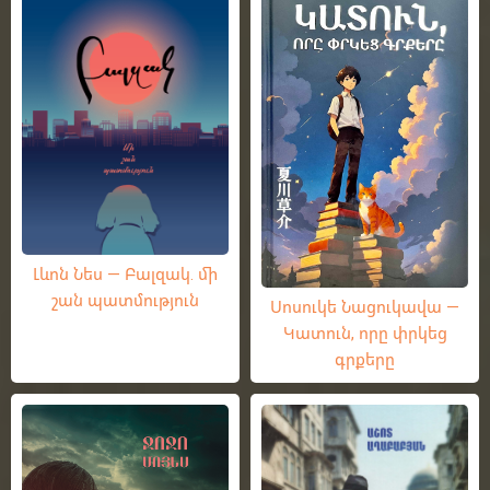
Լևոն Նես — Բալզակ. մի
շան պատմություն
Սոսուկե Նացուկավա —
Կատուն, որը փրկեց
գրքերը