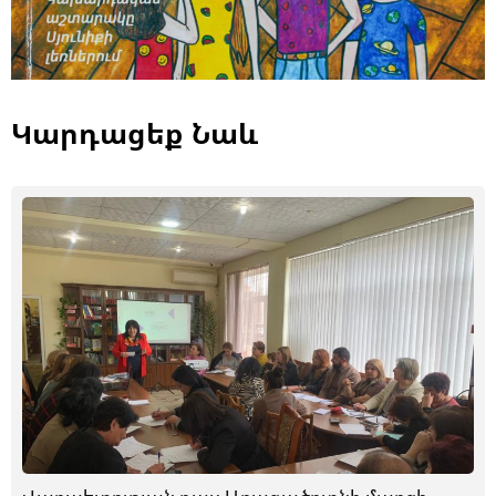
Կարդացեք Նաև