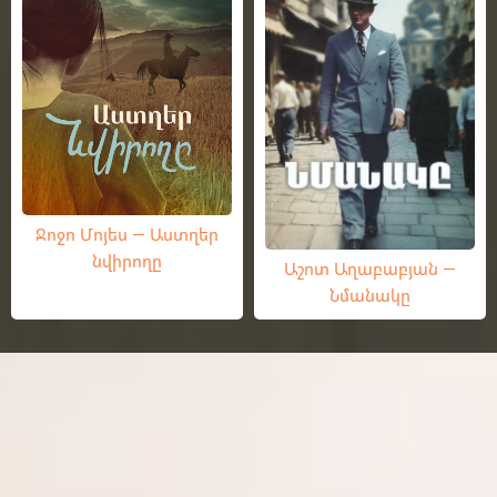
Ջոջո Մոյես — Աստղեր
նվիրողը
Աշոտ Աղաբաբյան —
Նմանակը