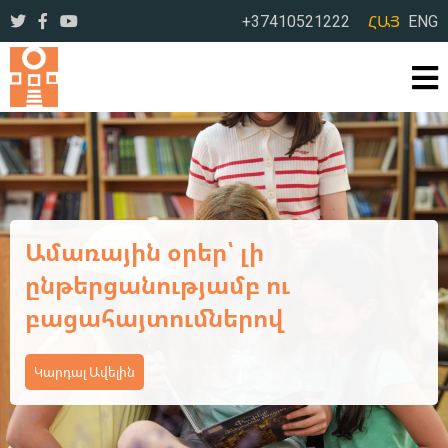
+37410521222
ՀԱՅ
ENG
Ամառային օրեր՝ լի
ընթերցանությամբ ու
բացահայտումներով
Կարդալ Ավելին