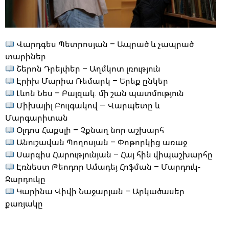
Վարդգես Պետրոսյան – Ապրած և չապրած
տարիներ
Շերոն Դրեյփեր – Աղմկոտ լռություն
Էրիխ Մարիա Ռեմարկ – Երեք ընկեր
Լևոն Նես – Բալզակ. մի շան պատմություն
Միխայիլ Բուլգակով — Վարպետը և
Մարգարիտան
Օլդոս Հաքսլի – Չքնաղ նոր աշխարհ
Անուշավան Պողոսյան – Փոթորկից առաջ
Սարգիս Հարությունյան – Հայ հին վիպաշխարհը
Էռնեստ Թեոդոր Ամադեյ Հոֆման – Մարդուկ-
Ջարդուկը
Կարինա Վիվի Նաջարյան – Արկածասեր
քառյակը