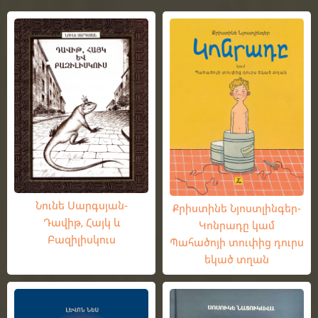
Նունե Սարգսյան-
Քրիստինե Նյոստլինգեր-
Դավիթ, Հայկ և
Կոնրադը կամ
Բազիլիսկուս
Պահածոյի տուփից դուրս
եկած տղան