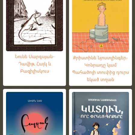
Նունե Սարգսյան-
Քրիստինե Նյոստլինգեր-
Դավիթ, Հայկ և
Կոնրադը կամ
Բազիլիսկուս
Պահածոյի տուփից դուրս
եկած տղան