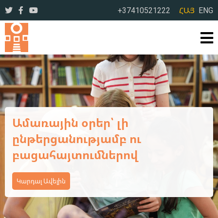
+37410521222
ՀԱՅ
ENG
Ավարտվեց ևս մեկ եռօրյա
վերապատրաստման
դասընթաց
Կարդալ Ավելին