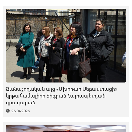
Ճանաչողական այց «Մխիթար Սեբաստացի»
կրթահամալիրի Տիգրան Հայրապետյան
գրադարան
26.04.2026