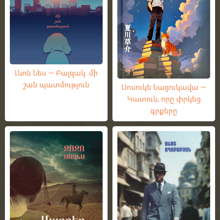
Լևոն Նես — Բալզակ. մի
շան պատմություն
Սոսուկե Նացուկավա —
Կատուն, որը փրկեց
գրքերը