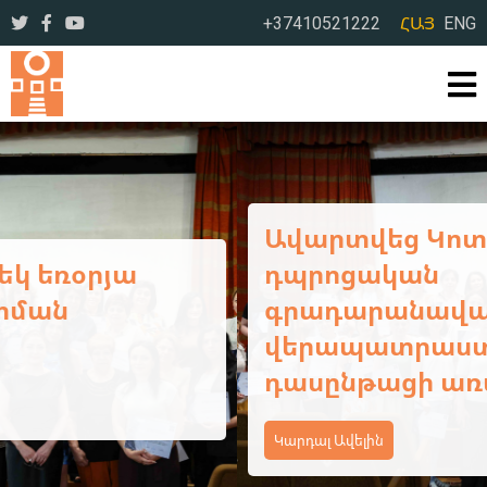
+37410521222
ՀԱՅ
ENG
Ավարտվեց Կոտայքի մարզի
դպրոցական
գրադարանավարների եռօրյա
վերապատրաստման
դասընթացի առաջին փուլը
Կարդալ Ավելին