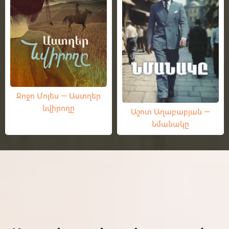
Ջոջո Մոյես — Աստղեր
նվիրողը
Աշոտ Աղաբաբյան —
Նմանակը