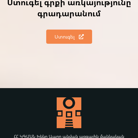
Ստուգել գրքի առկայությունը
գրադարանում
Ստուգել
ՀՀ ԿԳՄՍՆ Խնկո Ապոր անվան ազգային մանկական