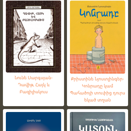
Նունե Սարգսյան-
Քրիստինե Նյոստլինգեր-
Դավիթ, Հայկ և
Կոնրադը կամ
Բազիլիսկուս
Պահածոյի տուփից դուրս
եկած տղան