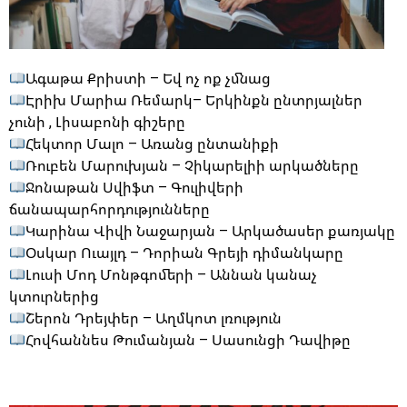
Ագաթա Քրիստի – Եվ ոչ ոք չմնաց
Էրիխ Մարիա Ռեմարկ– Երկինքն ընտրյալներ
չունի , Լիսաբոնի գիշերը
Հեկտոր Մալո – Առանց ընտանիքի
Ռուբեն Մարուխյան – Չիկարելիի արկածները
Ջոնաթան Սվիֆտ – Գուլիվերի
ճանապարհորդությունները
Կարինա Վիվի Նաջարյան – Արկածասեր քառյակը
Օսկար Ուայլդ – Դորիան Գրեյի դիմանկարը
Լուսի Մոդ Մոնթգոմերի – Աննան կանաչ
կտուրներից
Շերոն Դրեյփեր – Աղմկոտ լռություն
Հովհաննես Թումանյան – Սասունցի Դավիթը