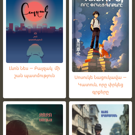
Լևոն Նես — Բալզակ. մի
շան պատմություն
Սոսուկե Նացուկավա —
Կատուն, որը փրկեց
գրքերը