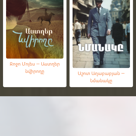
Ջոջո Մոյես — Աստղեր
նվիրողը
Աշոտ Աղաբաբյան —
Նմանակը