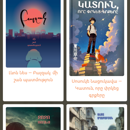
Լևոն Նես — Բալզակ. մի
շան պատմություն
Սոսուկե Նացուկավա —
Կատուն, որը փրկեց
գրքերը