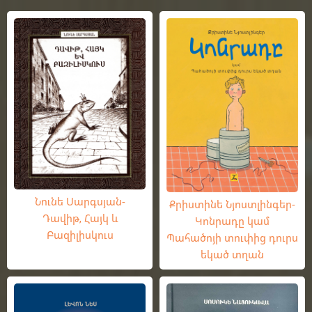
Նունե Սարգսյան-
Քրիստինե Նյոստլինգեր-
Դավիթ, Հայկ և
Կոնրադը կամ
Բազիլիսկուս
Պահածոյի տուփից դուրս
եկած տղան