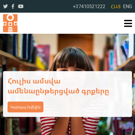
+37410521222
ՀԱՅ
ENG
Ամառային օրեր՝ լի
ընթերցանությամբ ու
բացահայտումներով
Կարդալ Ավելին