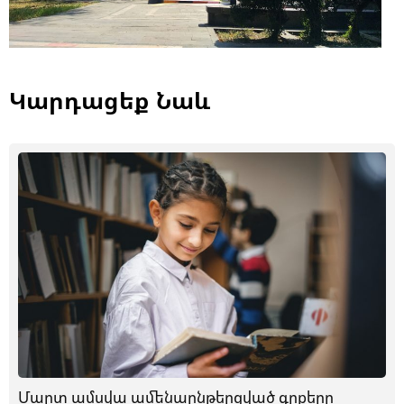
Կարդացեք Նաև
Մարտ ամսվա ամենաընթերցված գրքերը