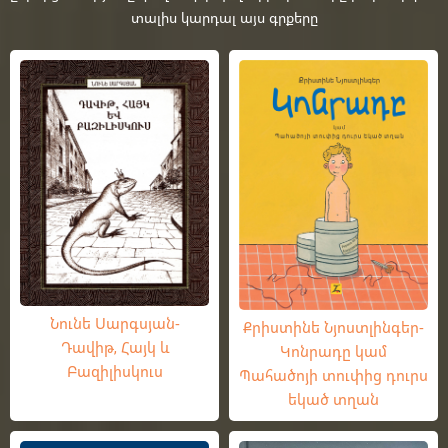
տալիս կարդալ այս գրքերը
Նունե Սարգսյան-
Քրիստինե Նյոստլինգեր-
Դավիթ, Հայկ և
Կոնրադը կամ
Բազիլիսկուս
Պահածոյի տուփից դուրս
եկած տղան