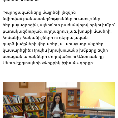
Դպրոցականները մայրենի լեզվին
նվիրված բանաստեղծություններ ու ասույթներ
ներկայացրեցին, այնուհետ բաժանվելով երկու խմբի՝
բառակազմության, ուղղագրության, խոսքի մասերի,
հոմանիշ-հականիշների ու դերբայական
դարձվածքների վերաբերյալ առաջադրանքներ
կատարեցին: Որպես խրախուսանք խմբերը նվեր
ստացան առակների ժողովածու ու Անտուան դը
Սենտ-Էքզյուպերի «Փոքրիկ իշխան» գիրքը: