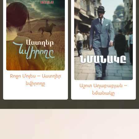
Ջոջո Մոյես — Աստղեր
նվիրողը
Աշոտ Աղաբաբյան —
Նմանակը