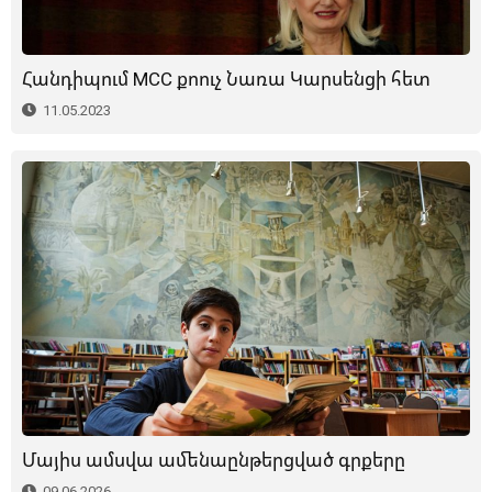
Հանդիպում MCC քոուչ Նառա Կարսենցի հետ
11.05.2023
Մայիս ամսվա ամենաընթերցված գրքերը
09.06.2026