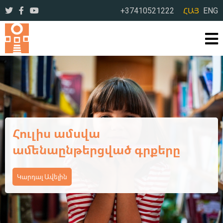
+37410521222
ՀԱՅ
ENG
Ամառային օրեր՝ լի
ընթերցանությամբ ու
բացահայտումներով
Կարդալ Ավելին