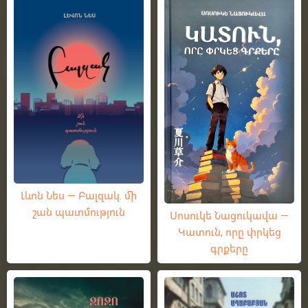
Լևոն Նես — Բալզակ. մի
շան պատմություն
Սոսուկե Նացուկավա —
Կատուն, որը փրկեց
գրքերը