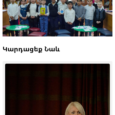
Կարդացեք Նաև