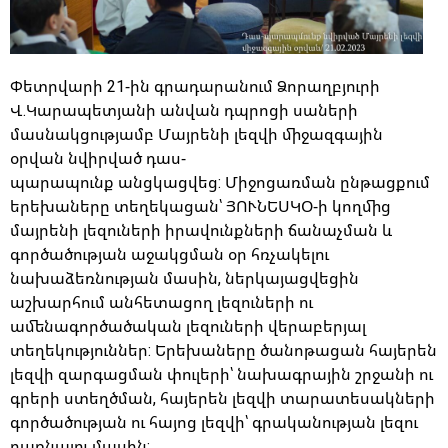
Փետրվարի 21-ին գրադարանում Ձորաղբյուրի
Վ.Կարապետյանի անվան դպրոցի սաների
մասնակցությամբ Մայրենի լեզվի միջազգային
օրվան նվիրված դաս-
պարապունք անցկացվեց: Միջոցառման ընթացքում
երեխաները տեղեկացան՝ ՅՈՒՆԵՍԿՕ-ի կողմից
մայրենի լեզուների իրավունքների ճանաչման և
գործածության աջակցման օր հռչակելու
նախաձեռնության մասին, ներկայացվեցին
աշխարհում անհետացող լեզուների ու
ամենագործածական լեզուների վերաբերյալ
տեղեկություններ: Երեխաները ծանոթացան հայերեն
լեզվի զարգացման փուլերի՝ նախագրային շրջանի ու
գրերի ստեղծման, հայերեն լեզվի տարատեսակների
գործածության ու հայոց լեզվի՝ գրականության լեզու
դառնալու մասին: