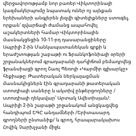
վերջավորությամբ նոր բառեր:Վիկտորինայի
կազմակերպումը նպատակ ուներ ոչ այնքան
երեխաների անգլերեն լեզվի գիտելիքները ստուգել,
որքան՝ զվարճալի ժամանց ապահովել
աշակերտների համար:Վիկտորինային
մասնակցեցին 10-11-րդ դասարանցիները:
Ապրիլի 2-ին Մանկապատանեկան գրքի և
երաժշտության շաբաթի ու Ֆրանկոֆոնիայի օրերի
շրջանակներում գրադարանի դահլիճում բեմադրվեց
ֆրանսիացի գրող Շառլ Պեռոյի «Կարմիր գլխարկը»
հեքիաթը: Թատերական ներկայացման
մասնակիցներն էին գրադարանի թատերական
ստուդիայի սաները և ակտիվ ընթերցողները /
ստուդիայի ղեկավար՝ Արտակ Ավետիսյան/։
Ապրիլի 2-ին շաբաթի շրջանակում անցկացվեց
հանդիպում ԵԳԸ անդամների /Երիտասարդ
գրողների ընտանիք/ և գրող, հրապարակախոս
Հովիկ Չարխչյանի միջև: