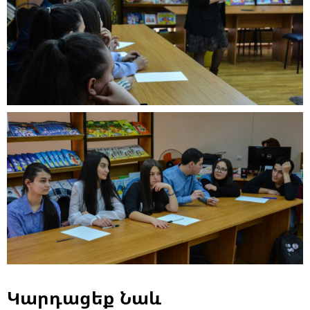
Կարդացեք Նաև