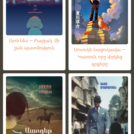
Լևոն Նես — Բալզակ. մի
շան պատմություն
Սոսուկե Նացուկավա —
Կատուն, որը փրկեց
գրքերը