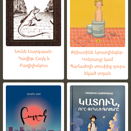
Նունե Սարգսյան-
Քրիստինե Նյոստլինգեր-
Դավիթ, Հայկ և
Կոնրադը կամ
Բազիլիսկուս
Պահածոյի տուփից դուրս
եկած տղան