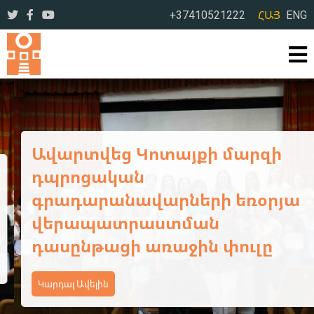
+37410521222
ՀԱՅ
ENG
Ավարտվեց Կոտայքի մարզի
դպրոցական
գրադարանավարների եռօրյա
վերապատրաստման
դասընթացի առաջին փուլը
Կարդալ Ավելին